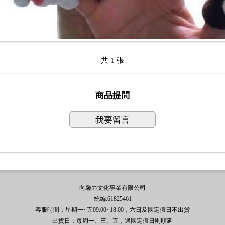
共 1 張
商品提問
我要留言
向馨力文化事業有限公司
統編:61825461
客服時間：星期一~五09:00~18:00，六日及國定假日不出貨
出貨日：每周一、三、五，遇國定假日則順延