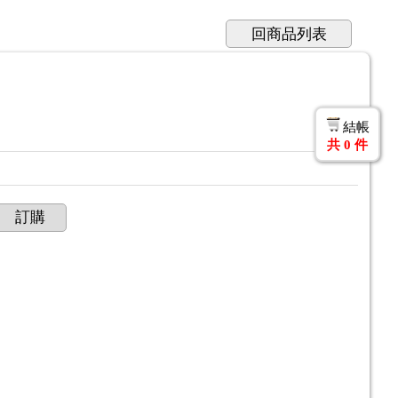
回商品列表
結帳
共
0
件
訂購