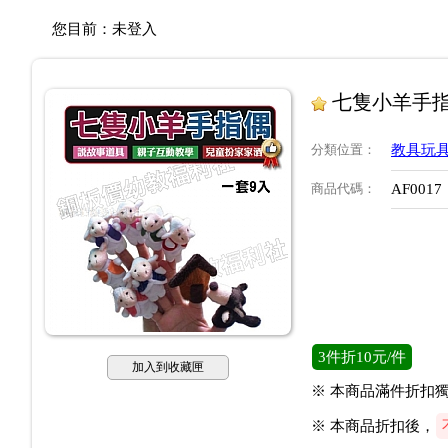
您目前：
未登入
七隻小羊手
分類位置
：
教具玩
商品代碼
：
AF0017
3
件
折10元/件
加入到收藏匣
※ 本商品滿件折扣獨
※ 本商品折扣後，