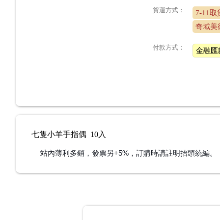
貨運方式：
7-11
奇域美
付款方式：
金融匯
七隻小羊手指偶 10入
站內薄利多銷，發票另+5%，訂購時請註明抬頭統編。
💎