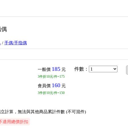
指偶
具
/
手偶/手指偶
185
件數
：
一般價
元
3
件
折10元/件=175
160
會員價
元
3
件
折10元/件=150
立計算，無法與其他商品累計件數 (不可混件)
不適用總價折扣