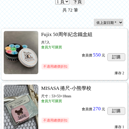
下頁
共
72
筆
Fujix 50周年紀念鐵盒組
共7入
會員方可購買
550
會員價
元
訂購
不適用總價折扣
庫存
2
MISASA 捲尺-小熊學校
尺寸：53×53×18mm
會員方可購買
270
會員價
元
訂購
不適用總價折扣
庫存
1