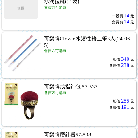
水滴拉鏈(台製)
會員方可購買
無圖
14
一般價
元
14
會員價
元
可樂牌Clover 水溶性粉土筆3入(24-06
5)
會員方可購買
340
一般價
元
238
會員價
元
可樂牌戒指針包 57-537
會員方可購買
255
一般價
元
191
會員價
元
可樂牌磨針器57-538