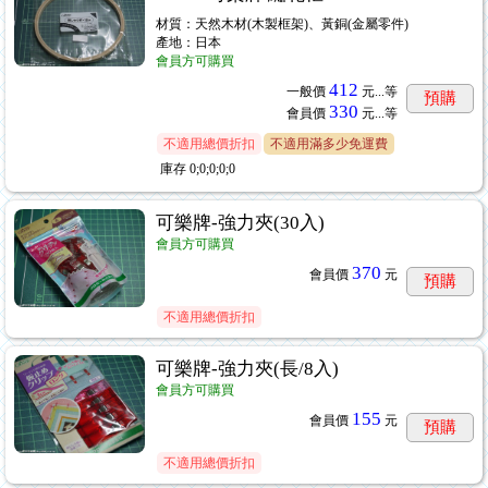
材質：天然木材(木製框架)、黃銅(金屬零件)
產地：日本
會員方可購買
412
一般價
元...
等
預購
330
會員價
元...
等
不適用總價折扣
不適用滿多少免運費
庫存
0;0;0;0;0
可樂牌-強力夾(30入)
會員方可購買
370
會員價
元
預購
不適用總價折扣
可樂牌-強力夾(長/8入)
會員方可購買
155
會員價
元
預購
不適用總價折扣