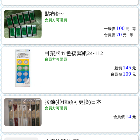
貼布針~
會員方可購買
100
一般價
元...
等
70
會員價
元...
等
可樂牌五色複寫紙24-112
會員方可購買
145
一般價
元
109
會員價
元
拉鍊(拉鍊頭可更換)日本
會員方可購買
14
會員價
元