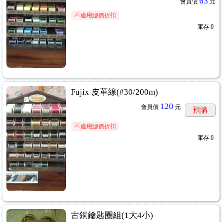
63
會員價
元
不適用總價折扣
庫存
0
Fujix 皮革線(#30/200m)
120
會員價
元
預購
不適用總價折扣
庫存
0
古銅鑰匙圈組(1大4小)