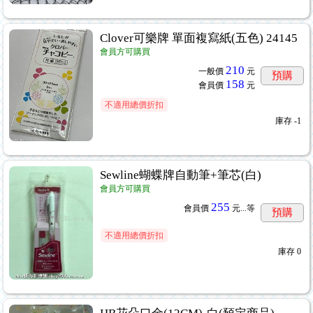
Clover可樂牌 單面複寫紙(五色) 24145
會員方可購買
210
一般價
元
預購
158
會員價
元
不適用總價折扣
庫存
-1
Sewline蝴蝶牌自動筆+筆芯(白)
8
會員方可購買
255
會員價
元...
等
預購
不適用總價折扣
庫存
0