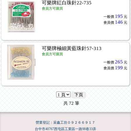
可樂牌紅白珠針22-735
會員方可購買
195
一般價
元
146
會員價
元
可樂牌極細黃藍珠針57-313
會員方可購買
265
一般價
元
199
會員價
元
下頁
共
72
筆
營業登記：采鑫工坊０９２６６９１７
台中市40767西屯區工業區一路98巷33弄