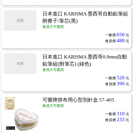
日本進口 KARISMA 墨西哥自動鉛筆組
附擦子/筆芯(黑)
無圖
會員方可購買
650
一般價
元
488
會員價
元
日本進口 KARISMA 墨西哥0.9mm自動
鉛筆組(附筆芯) (綠色)
無圖
會員方可購買
520
一般價
元
390
會員價
元
可樂牌拼布用心型別針盒 57-405
會員方可購買
310
一般價
元
233
會員價
元