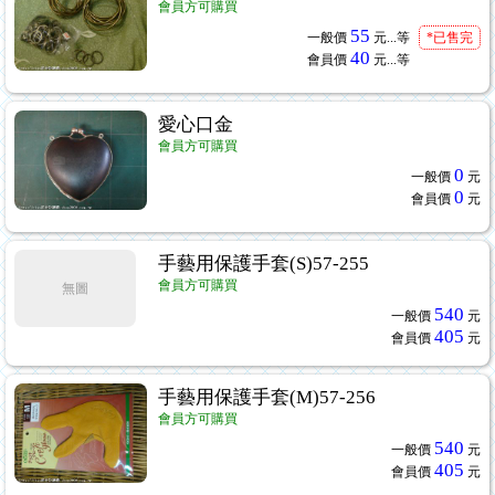
會員方可購買
55
一般價
元...
等
*已售完
40
會員價
元...
等
愛心口金
會員方可購買
0
一般價
元
0
會員價
元
手藝用保護手套(S)57-255
會員方可購買
無圖
540
一般價
元
405
會員價
元
手藝用保護手套(M)57-256
會員方可購買
540
一般價
元
405
會員價
元