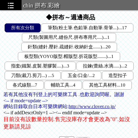
chin 拼布.彩繪
◆拼布～週邊商品
所有次分類
筆類(粉土筆.色鉛筆.自動筆.骨筆...)...17
尺類(製圖用尺.縫份尺.拼布專用尺....)...1
針類(縫針.壓針.疏縫針.收納針盒......)...20
板型類(YOYO版型.帽版型.折花版型.......)...1
指套(鐵製.皮製.塑膠製....)...3
拉鍊(蕾絲.水滴.....)...2
刀類(裁刀.剪刀...) ...5
五金/口金/...2
造型扣子
各式線類...7
輔助工具...4
其他工具材料...10
.5
若有其他沒有刊登上的可樂牌工具 .也歡迎詢問喔。謝謝
<-- if mode=update -->
網站目錄取自日本可樂牌網站:
http://www.clover.co.jp/
<-- if addDescrOnly=1 --><-- endif mode=update -->
目前沒有設數量控制.售完沒庫存才會更改為"0".如沒
更新請見諒
..41