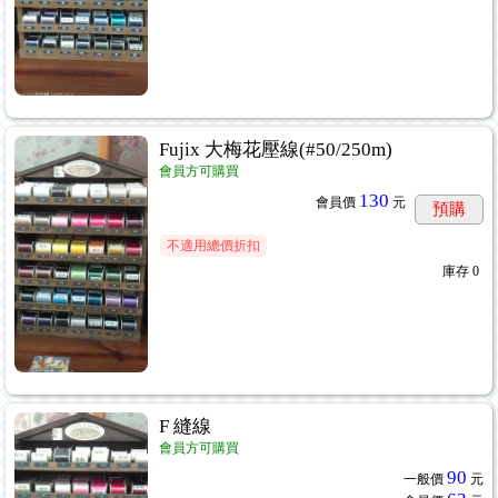
Fujix 大梅花壓線(#50/250m)
會員方可購買
130
會員價
元
預購
不適用總價折扣
庫存
0
F 縫線
會員方可購買
90
一般價
元