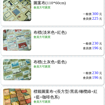
圖案布(110*60cm)
會員方可購買
300
一般價
元
225
會員價
元
布標(淡米色+紅色)
會員方可購買
230
一般價
元
196
會員價
元
布標(土灰色+藍色)
會員方可購買
230
一般價
元
196
會員價
元
標籤圖案布~(長方型/黑底/橄欖綠+紅
+藍+咖啡色系)
會員方可購買