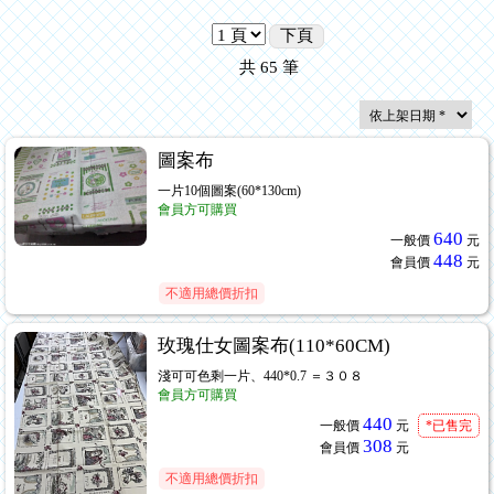
下頁
共
65
筆
圖案布
一片10個圖案(60*130cm)
會員方可購買
640
一般價
元
448
會員價
元
不適用總價折扣
玫瑰仕女圖案布(110*60CM)
淺可可色剩一片、440*0.7 ＝３０８
會員方可購買
440
一般價
元
*已售完
308
會員價
元
不適用總價折扣