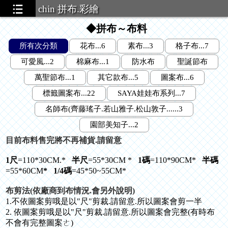
chin 拼布.彩繪
◆拼布～布料
所有次分類
花布...6
素布...3
格子布...7
可愛風...2
棉麻布...1
防水布
聖誕節布
萬聖節布...1
其它款布...5
圖案布...6
標籤圖案布...22
SAYA娃娃布系列...7
名師布(齊藤瑤子.若山雅子.松山敦子......3
園部美知子...2
目前布料售完將不再補貨.請留意
.5
1尺
=110*30CM.*
半尺
=55*30CM *
1碼
=110*90CM*
半碼
=55*60CM
*
1/4碼
=45*50~55CM*
布剪法(依廠商到布情況.會另外說明)
1.不依圖案剪哦是以"尺"剪裁.請留意.所以圖案會剪一半
..41
2. 依圖案剪哦是以"尺"剪裁.請留意.所以圖案會完整(有時布
不會有完整圖案ㄜ)