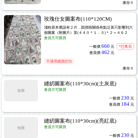
庫存
0
玫瑰仕女圖案布(110*120CM)
淺粉原本應該有２片．因摺痕關係有點泛黃只影響到六
個圖案（附圖片）算(４４０＊１．５)＊２＝４６２
會員方可購買
660
一般價
元
*已售完
462
會員價
元
不適用總價折扣
庫存
0
8
縫紉圖案布(110*30cm)(土灰底)
會員方可購買
無圖
230
一般價
元
184
會員價
元
縫紉圖案布(110*30cm)(亮紅底)
會員方可購買
無圖
230
一般價
元