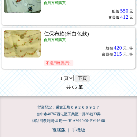
會員方可購買
550
一般價
元
412
會員價
元
仁保布款(米白色款)
會員方可購買
420
一般價
元...
等
315
會員價
元...
等
不適用總價折扣
下頁
共
65
筆
營業登記：采鑫工坊０９２６６９１７
台中市40767西屯區工業區一路98巷33弄
網站回覆時間:星期一~五.AM:10:00~PM:16:00
電腦版
|
手機版