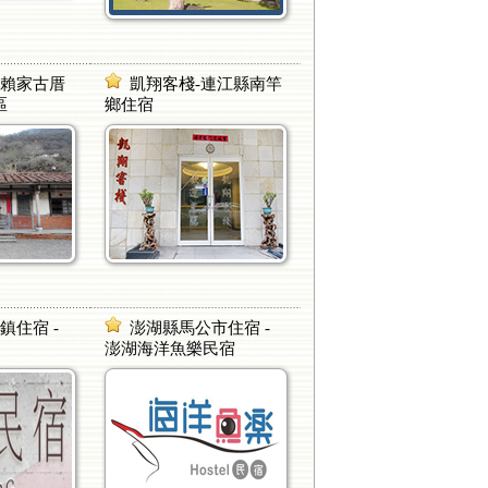
－賴家古厝
凱翔客棧-連江縣南竿
區
鄉住宿
鎮住宿 -
澎湖縣馬公市住宿 -
澎湖海洋魚樂民宿