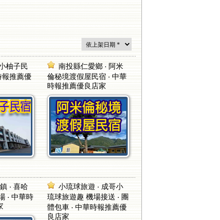
 小柚子民
南投縣仁愛鄉 ‧ 阿米
華時報推薦優
倫秘境渡假屋民宿 ‧ 中華
時報推薦優良店家
 ‧ 喜哈
小琉球旅遊 ‧ 成哥小
 ‧ 中華時
琉球旅遊趣 機場接送 ‧ 團
家
體包車 ‧ 中華時報推薦優
良店家