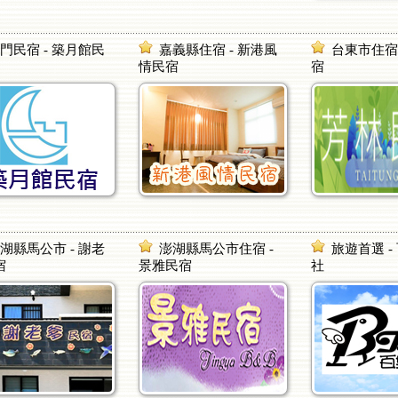
門民宿 - 築月館民
嘉義縣住宿 - 新港風
台東市住宿 
情民宿
宿
湖縣馬公市 - 謝老
澎湖縣馬公市住宿 -
旅遊首選 -
宿
景雅民宿
社