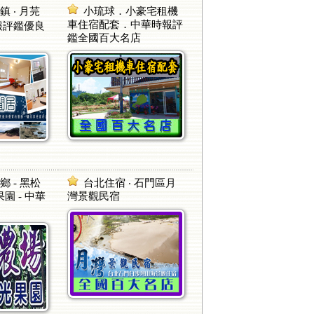
 ‧ 月芫
小琉球．小豪宅租機
車住宿配套．中華時報評
時報評鑑優良
鑑全國百大名店
 - 黑松
台北住宿 ‧ 石門區月
園 - 中華
灣景觀民宿