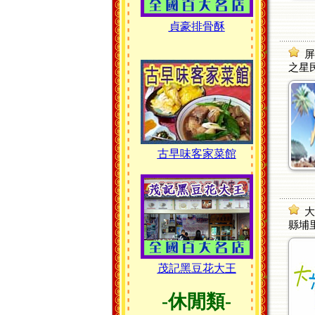
貞豪排骨酥
屏
之星
古早味客家菜館
大
縣埔
茂記黑豆花大王
-休閒類-