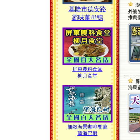
澎
基隆市德安路
外婆的
霸味薑母鴨
推薦
屏東農科食堂
柳月食堂
屏
海民
無敵海景咖啡餐廳
望海巴耐