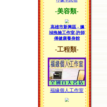
小豪宅民宿
-美容類-
高雄市新興區 - 姵
禎挽臉工作室-許師
傅健康養身館
-工程類-
福緣個人工作室