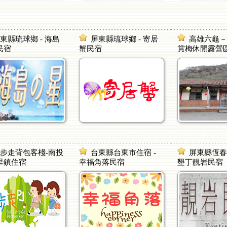
東縣琉球鄉 - 海島
屏東縣琉球鄉 - 寄居
高雄六龜
民宿
蟹民宿
賞梅休閒露營
步走背包客棧-南投
台東縣台東市住宿 -
屏東縣恆春
里鎮住宿
幸福角落民宿
墾丁靚岩民宿