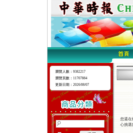
瀏覽人數
：
9382217
瀏覽頁數
：
11707884
更新日期
：2026/08/07
您還在
心挑選