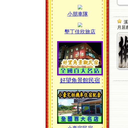
小朋車隊
溪
月居
墾丁佳欣旅店
好望角景館民宿