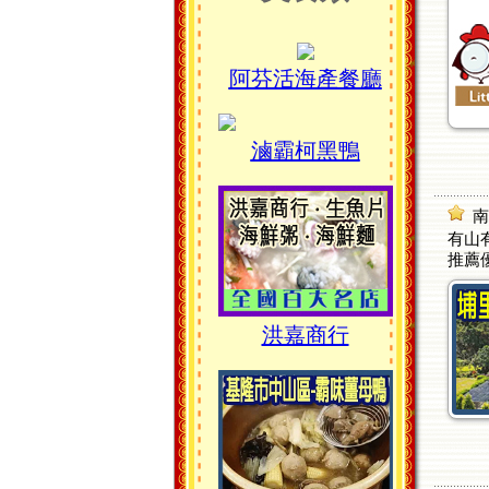
阿芬活海產餐廳
滷霸柯黑鴨
南
有山有
推薦
洪嘉商行