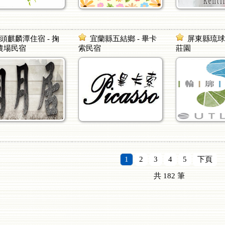
頭麒麟潭住宿 - 掬
宜蘭縣五結鄉 - 畢卡
屏東縣琉球鄉
農場民宿
索民宿
莊園
1
2
3
4
5
下頁
共
182
筆