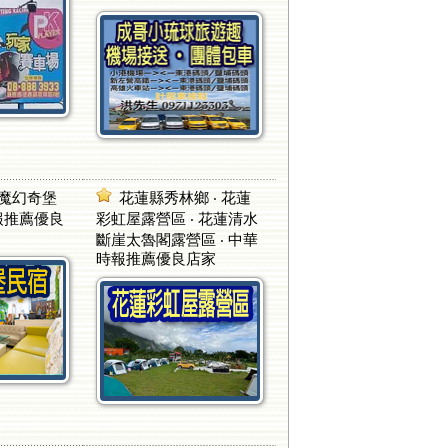
 魔幻奇堡
花蓮縣秀林鄉 ‧ 花蓮
時報推薦優良
彩虹屋露營區 ‧ 花蓮清水
斷崖太魯閣露營區 ‧ 中華
時報推薦優良店家