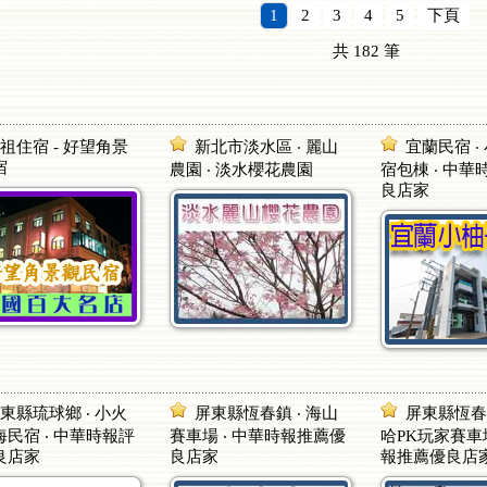
1
2
3
4
5
下頁
共
182
筆
祖住宿 - 好望角景
新北市淡水區 ‧ 麗山
宜蘭民宿 ‧
宿
農園 ‧ 淡水櫻花農園
宿包棟 ‧ 中
良店家
東縣琉球鄉 ‧ 小火
屏東縣恆春鎮 ‧ 海山
屏東縣恆春鎮
民宿 ‧ 中華時報評
賽車場 ‧ 中華時報推薦優
哈PK玩家賽車場
良店家
良店家
報推薦優良店