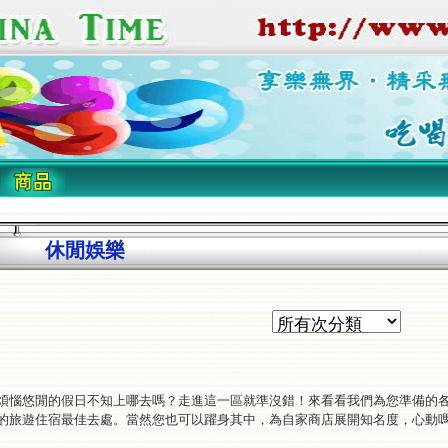
休閒娛樂
煩惱悠閒的假日不知上哪去嗎？走進這一區就準沒錯！來看看我們為您準備的
的旅遊住宿最佳去處。當然您也可以躍身其中，為自家商店展開知名度，心動