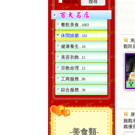
搜尋
僅此分類
餐飲美食
...1003
休閒娛樂
...182
馬
健康養生
觀民
...10
美容衣飾
...12
宗教命理
...12
工商服務
...99
綜合服務
...36
屏
雞觀海
鑑優
-美食類-