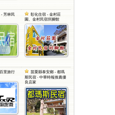
- 芳林民
彰化住宿 - 金村莊
園、金村民宿圳腳館
 百里旅行
苗栗縣泰安鄉 - 都瑪
斯民宿 ‧ 中華時報推薦優
良店家