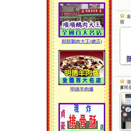
金
宿
順順鵝肉大王(總店)
澎
爹民
明德羊肉爐