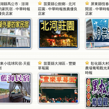
湖縣馬公市 ‧ 澎湖
苗栗縣公館鄉 ‧ 北河
屏東縣恆春鎮
家民宿 ‧ 中華時報
莊園 ‧ 中華時報推薦優良
閒居 ‧ 中華
優良店家
店家
店家
東小琉球民宿-天藍
苗栗縣大湖區 - 豐樂
彰化縣大村鄉
宿
草莓園
農場葡萄觀光果
時報