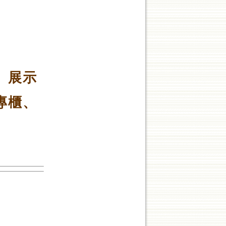
。
、展示
專櫃、