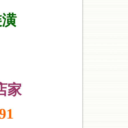
裝潢
店家
91