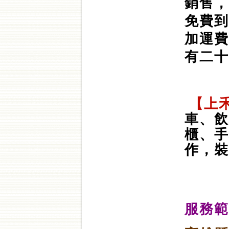
銷售，
免費到
加運費
有二十
【上
車、飲
櫃、手
作，裝
服務範