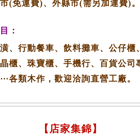
市(免運費)、外縣市(需另加運費)
目：
潢、行動餐車、飲料攤車、公仔櫃
晶櫃、珠寶櫃、手機行、百貨公司
⋯各類木作，歡迎洽詢直營工廠。
【店家集錦】