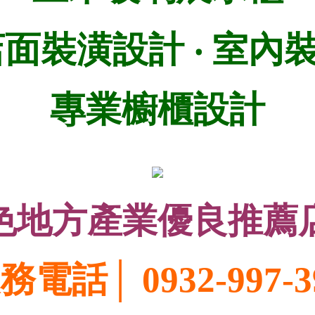
面裝潢設計 ‧ 室內
專業櫥櫃設計
色地方產業優良推薦
務電話│ 0932-997-3