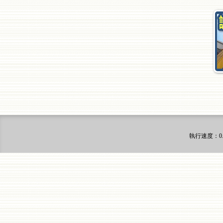
執行速度
：0