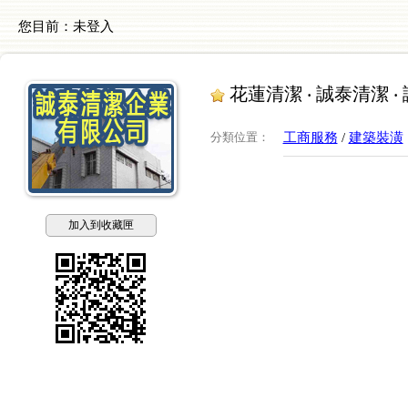
您目前：
未登入
花蓮清潔 ‧ 誠泰清潔 
分類位置
：
工商服務
/
建築裝潢
加入到收藏匣