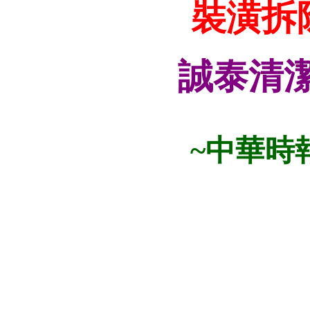
裝潢拆
誠泰清
~中華時