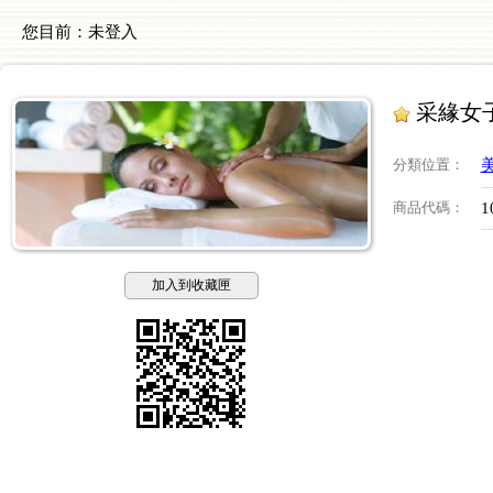
您目前：
未登入
采緣女子
分類位置
：
商品代碼
：
1
加入到收藏匣