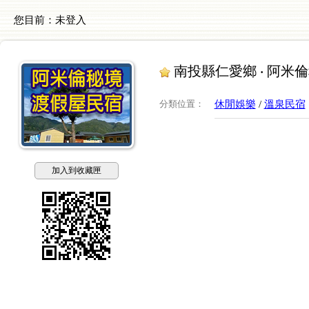
您目前：
未登入
南投縣仁愛鄉 ‧ 阿米
分類位置
：
休閒娛樂
/
溫泉民宿
加入到收藏匣