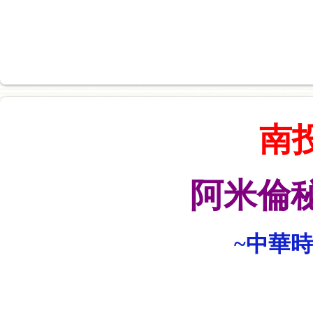
南
阿米倫
~中華