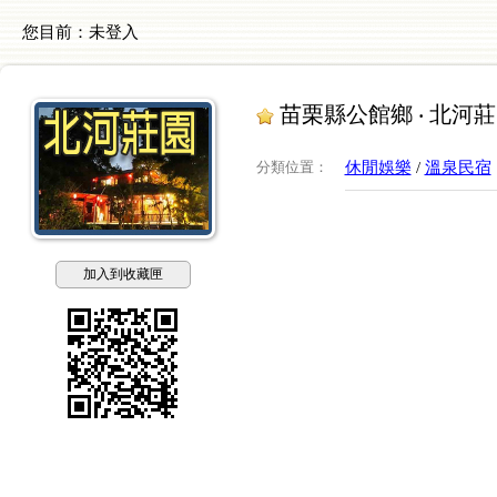
您目前：
未登入
苗栗縣公館鄉 ‧ 北河
分類位置
：
休閒娛樂
/
溫泉民宿
加入到收藏匣