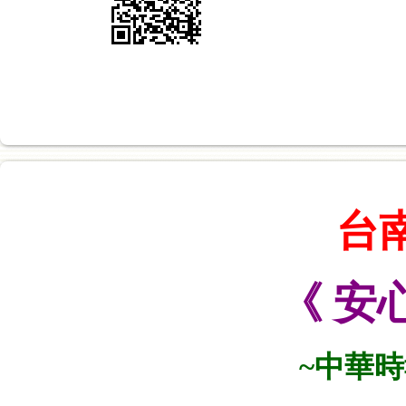
台
《 安
~中華