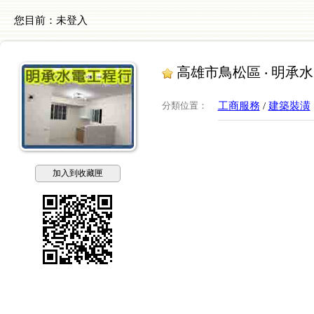
您目前：
未登入
高雄市鳥松區 ‧ 明承
分類位置
：
工商服務
/
建築裝潢
加入到收藏匣