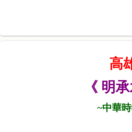
高
《 明
~中華