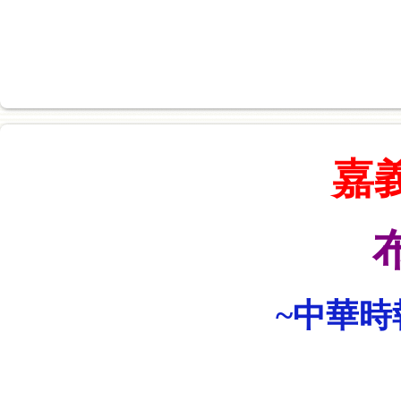
嘉
~中華時