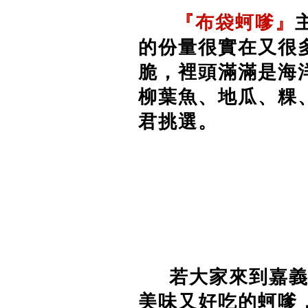
『布袋蚵嗲』
的份量很實在又很
脆，裡頭滿滿是海
柳葉魚
、
地瓜、粿、
君挑選。
若大家來到嘉義
美味又好吃的蚵嗲