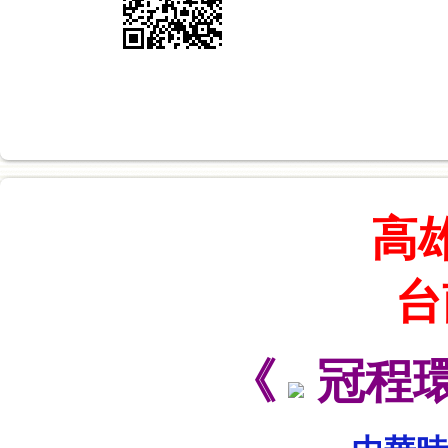
高
台
《
冠程