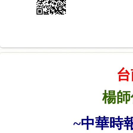
台
楊師
~中華時