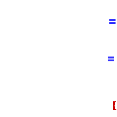
〓
〓
【