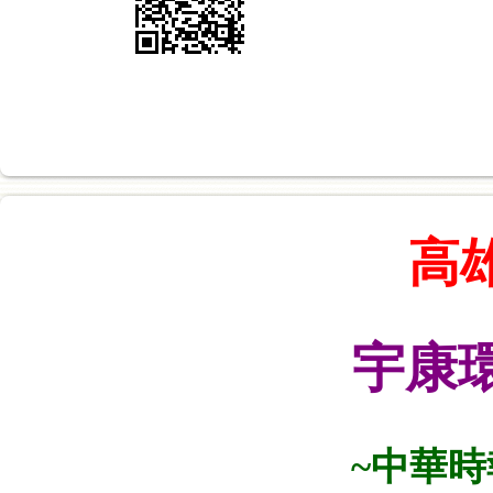
高
宇康
~中華時