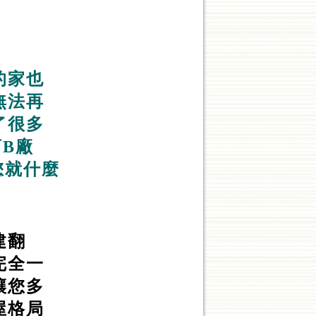
的家也
無法再
了很多
B廠
您就什麼
建翻
完全一
讓您多
屋格局