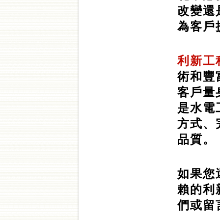
改變還
為客戶
利新工
術和豐
客戶量
是水電
方式、
品質。
如果您
賴的利
們或留