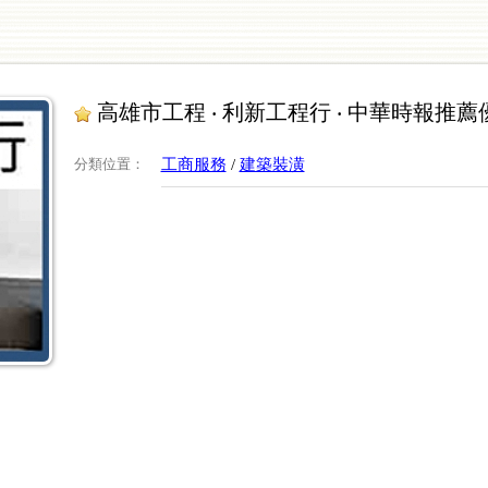
高雄市工程 ‧ 利新工程行 ‧ 中華時報推
分類位置
：
工商服務
/
建築裝潢