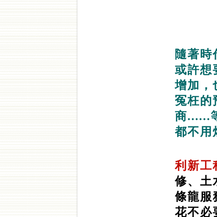
隨著時
或許想
增加，
冤枉的
商..
都不用
利新工
修、土
條龍服
花不必