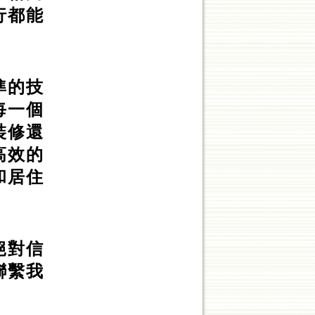
行都能
準的技
每一個
裝修還
高效的
和居住
絕對信
聯繫我
！