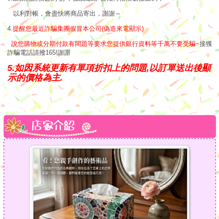
以利對帳，會盡快將商品寄出，謝謝～
4.
提醒您最近詐騙集團假冒本公司(偽造來電顯示)
說您購物或分期付款有問題等要求您提供銀行資料等千萬不要受騙
~接獲
詐騙電話請撥165!謝謝
5.如因系統更新有單項折扣上的問題,以訂單送出後顯
示的價格為主.