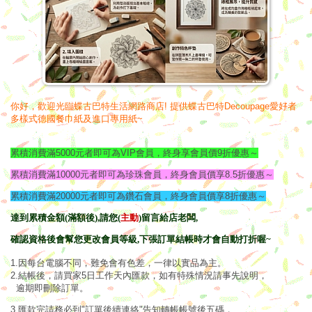
你好，歡迎光臨蝶古巴特生活網路商店! 提供蝶古巴特Decoupage愛好者
多樣式德國餐巾紙及進口專用紙~
累積消費滿5000元者即可為VIP會員，終身享會員價9折優惠～
累積消費滿10000元者即可為珍珠會員，
終身會員價享8.5折
優惠～
累積消費滿20000元者即可為鑽石會員，終
身會員價享8折
優惠～
達到累積金額(滿額後),請您
(
主動
)
留言給店老闆,
確認資格後會幫您更改會員等級,下張訂單結帳時才會自動打折喔~
1.因每台電腦不同，難免會有色差，一律以實品為主。
2.結帳後，請買家5日工作天內匯款，如有特殊情況請事先說明，
逾期即刪除訂單。
3.匯款完請務必到"訂單後續連絡"告知轉帳帳號後五碼，