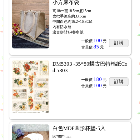
小方麻布袋
高18cm寬18.5cm底15cm
含把手總高約33.5cm
中間白色約16.2~16.8CM
內有防水層
適合拼貼1/4餐巾紙
100
一般價
元
訂購
85
會員價
元
DM5303 -35*50蝶古巴特棉紙Co
d.5303
180
一般價
元
訂購
100
會員價
元
白色MDF圓形杯墊-5入
90*90*4mm