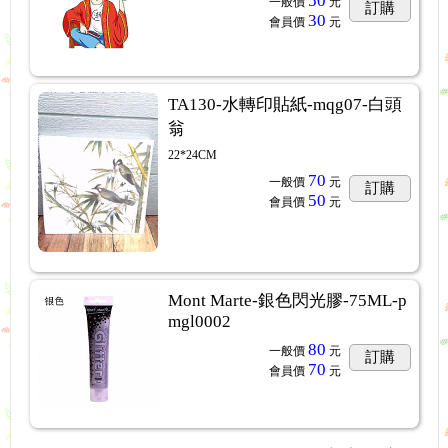
50
一般價
元
訂購
30
會員價
元
TA130-水轉印貼紙-mqg07-白頭
翁
22*24CM
70
一般價
元
訂購
50
會員價
元
Mont Marte-銀色閃光膠-75ML-p
mgl0002
80
一般價
元
訂購
70
會員價
元