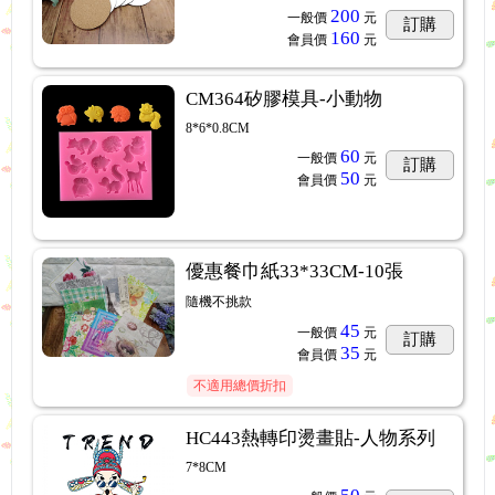
200
一般價
元
訂購
160
會員價
元
CM364矽膠模具-小動物
8*6*0.8CM
60
一般價
元
訂購
50
會員價
元
優惠餐巾紙33*33CM-10張
隨機不挑款
45
一般價
元
訂購
35
會員價
元
不適用總價折扣
HC443熱轉印燙畫貼-人物系列
7*8CM