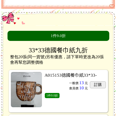
1
件
9.0折
33*33德國餐巾紙九折
整包20張(同一貨號)另有優惠，請下單時更改為20張
會再幫您調整價格
A015153德國餐巾紙33*33-
13
一般價
元
訂購
10
會員價
元
1
件
9.0折