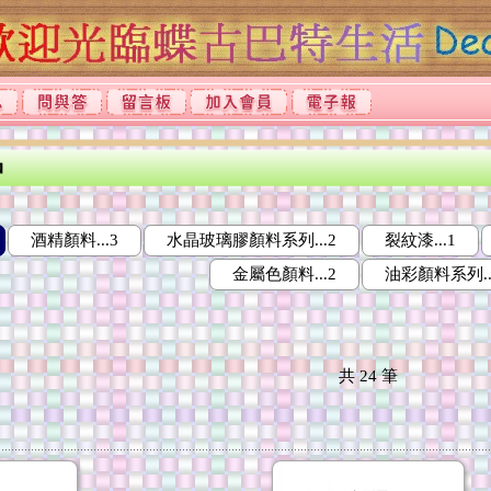
品
酒精顏料...3
水晶玻璃膠顏料系列...2
裂紋漆...1
金屬色顏料...2
油彩顏料系列..
共
24
筆