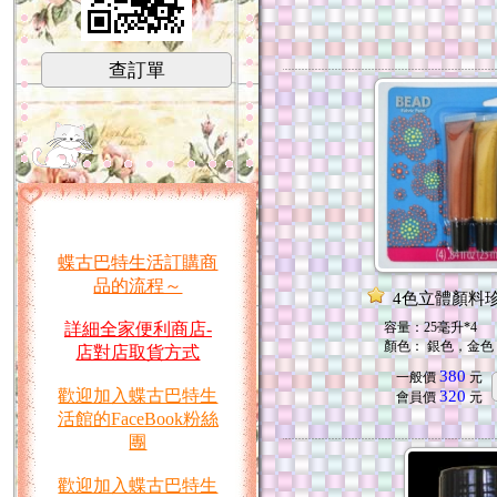
查訂單
蝶古巴特生活訂購商
品的流程～
4色立體顏料
容量：25毫升*4
詳細全家便利商店-
顏色： 銀色，金
店對店取貨方式
380
一般價
元
歡迎加入蝶古巴特生
320
會員價
元
活館的FaceBook粉絲
團
歡迎加入蝶古巴特生