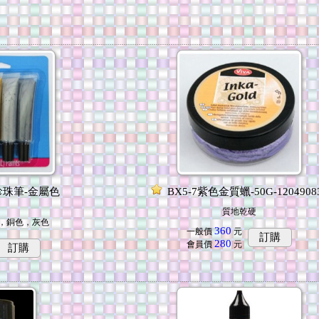
珍珠筆-金屬色
BX5-7紫色金質蠟-50G-1204908
質地乾硬
色，銅色，灰色
360
一般價
元
訂購
280
會員價
元
訂購