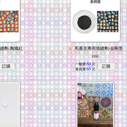
縫劑-陶熾紅
馬賽克專用填縫劑-金剛墨
100G
80
一般價
元
訂購
訂購
60
會員價
元