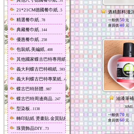
其他尺寸德國餐巾紙
...31
21*21CM德國餐巾紙
...5
酒精顏料淺沉
精選餐巾紙
50
...78
一般價
元
40
會員價
元
典藏餐巾紙
...144
優惠餐巾紙
...258
包裝紙.美編紙
...408
其他國家蝶古巴特專用紙棉紙
...135
義大利蝶古巴特棉紙
...593
義大利蝶古巴特專業紙
...428
蝶古巴特胚體
...987
油漆筆補
蝶古巴特周邊商品
...247
30ML
型染板
...1138
70
一般價
元
轉印貼紙 燙畫貼.金質貼紙.
...508
60
會員價
元
珠寶飾品DIY
...73