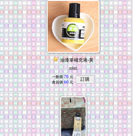
油漆筆補充液-黃
30ML
70
一般價
元
訂購
60
會員價
元