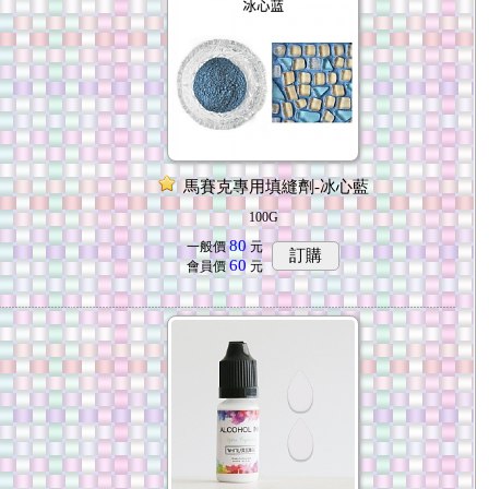
馬賽克專用填縫劑-冰心藍
100G
80
一般價
元
訂購
60
會員價
元