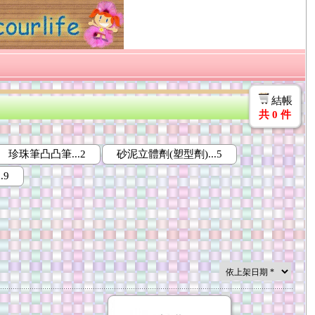
結帳
共
0
件
珍珠筆凸凸筆...2
砂泥立體劑(塑型劑)...5
.9