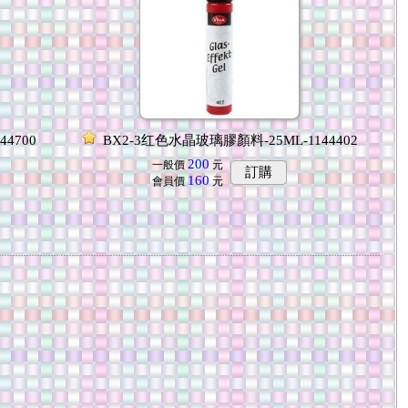
4700
BX2-3红色水晶玻璃膠顏料-25ML-1144402
200
一般價
元
訂購
160
會員價
元