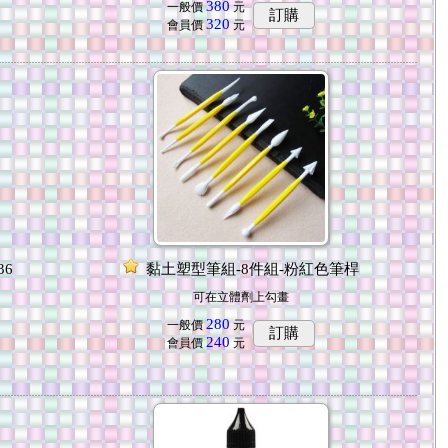
380
一般價
元
訂購
320
會員價
元
36
黏土塑型筆組-8件組-粉紅色筆桿
可在立體劑上勾畫
280
一般價
元
訂購
240
會員價
元