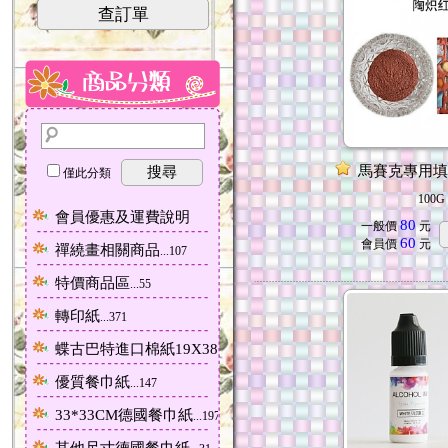
查訂單
馬賽克專用填
搜尋
僅此分類
100G
會員優惠及運費說明
80
一般價
元
60
會員價
元
禪繞畫相關商品
...107
特價商品區
...55
轉印紙
...371
蝶古巴特進口棉紙19X38CM
...434
優質餐巾紙
...147
33*33CM德國餐巾紙
...1975