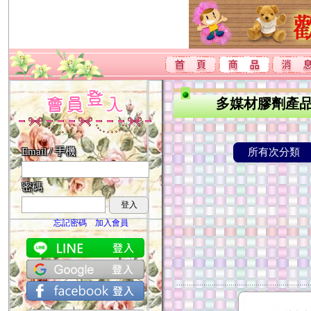
多媒材膠劑產
Email / 手機
所有次分類
密碼
登入
忘記密碼
加入會員