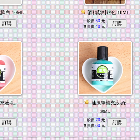
降白-10ML
酒精顏料銀色-10ML
50
一般價
元
訂購
訂購
40
會員價
元
充液-紅
油漆筆補充液-綠
30ML
70
一般價
元
訂購
訂購
60
會員價
元