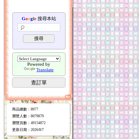
G
o
o
g
l
e
搜尋本站
搜尋
Powered by
Translate
查訂單
商品總數
：8977
瀏覽人數
：
8079879
瀏覽頁數
：
49154872
更新日期
：2026/8/7