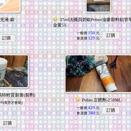
充液-銀
37ml法國貝碧歐Pebeo油畫顏料鋁管
金黄55
150
一般價
元
訂購
訂購
120
會員價
元
洲蒙瑪特輕質裂膏(裂劑)
Pebeo立體劑-250ML
調勻薄塗才會裂)
420
一般價
元
訂購
360
會員價
元
訂購