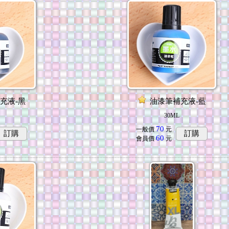
充液-黑
油漆筆補充液-藍
30ML
70
一般價
元
訂購
訂購
60
會員價
元