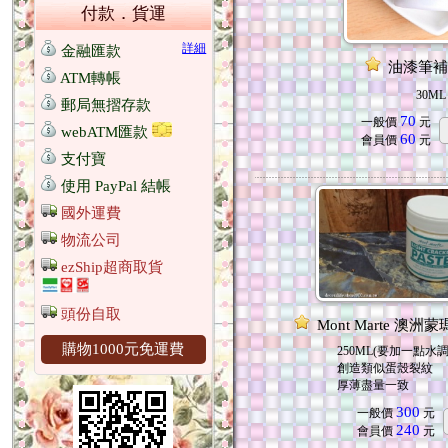
付款．貨運
詳細
金融匯款
油漆筆補
ATM轉帳
30ML
郵局無摺存款
70
一般價
元
webATM匯款
60
會員價
元
支付寶
使用 PayPal 結帳
國外運費
物流公司
ezShip超商取貨
頭份自取
Mont Marte 澳
購物1000元免運費
250ML(要加一點水
創造類似蛋殼裂紋
厚薄盡量一致
300
一般價
元
240
會員價
元