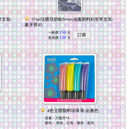
單支裝-
37ml法國貝碧歐Pebeo油畫顏料鋁管單支裝-
象牙黄65
150
一般價
元
訂購
120
會員價
元
4色立體顏料珍珠筆-金蔥色
容量：25毫升*4
顏色： 黃色，紅色，紫色，藍色