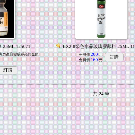
25ML-125071
BX2-8绿色水晶玻璃膠顏料-25ML-114
200
克力產品變成錚亮的金銀
一般價
元
訂購
160
會員價
元
訂購
共
24
筆