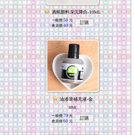
酒精顏料深沉降白-10ML
50
一般價
元
訂購
40
會員價
元
油漆筆補充液-金
30ML
70
一般價
元
訂購
60
會員價
元