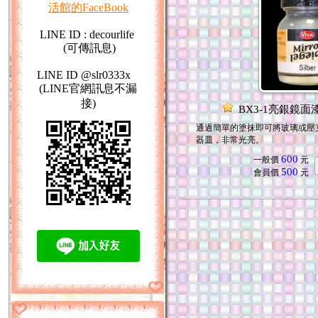
活館的FaceBook
LINE ID : decourlife
(可傳訊息)
LINE ID @slr0333x
(LINE官網訊息不漏
接)
BX3-1亮銀鏡面漆-
通過簡單的塗抹即可將玻璃或壓
器皿，非常光亮。
600
一般價
元
500
會員價
元