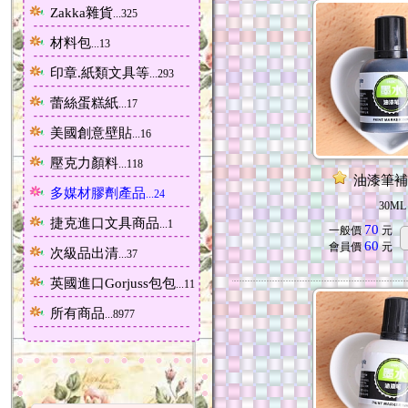
Zakka雜貨
...325
材料包
...13
印章.紙類文具等
...293
蕾絲蛋糕紙
...17
美國創意壁貼
...16
壓克力顏料
...118
油漆筆補
多媒材膠劑產品
...24
30ML
捷克進口文具商品
...1
70
一般價
元
60
會員價
元
次級品出清
...37
英國進口Gorjuss包包
...11
所有商品
...8977