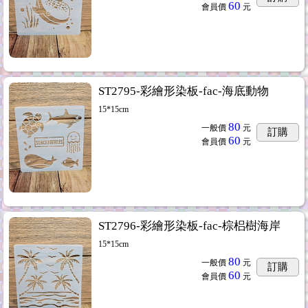
60
會員價
元
ST2795-彩繪形染板-fac-海底動物
15*15cm
80
一般價
元
訂購
60
會員價
元
ST2796-彩繪形染板-fac-棕梠樹海岸
15*15cm
80
一般價
元
訂購
60
會員價
元