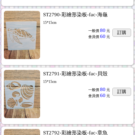
ST2790-彩繪形染板-fac-海龜
15*15cm
80
一般價
元
訂購
60
會員價
元
ST2791-彩繪形染板-fac-貝殼
15*15cm
80
一般價
元
訂購
60
會員價
元
ST2792-彩繪形染板-fac-章魚