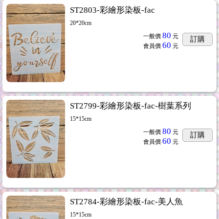
ST2803-彩繪形染板-fac
20*20cm
80
一般價
元
訂購
60
會員價
元
ST2799-彩繪形染板-fac-樹葉系列
15*15cm
80
一般價
元
訂購
60
會員價
元
ST2784-彩繪形染板-fac-美人魚
15*15cm