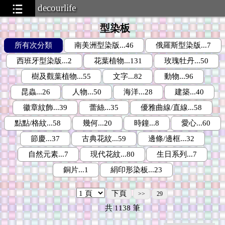
decourlife
型染板
所有次分類
南美洲型染版...46
俄羅斯型染版...7
西班牙型染版...2
花葉植物...131
玫瑰牡丹...50
樹及觀葉植物...55
文字...82
動物...96
昆蟲...26
人物...50
海洋...28
建築...40
徽章紋飾...39
蕾絲...35
優雅曲線/直線...58
點點/格紋...58
幾何...20
時鐘...8
愛心...60
節慶...37
古典花紋...59
邊條/邊框...32
自然元素...7
現代花紋...80
生日系列...7
銅片...1
絹印形染板...23
下頁
>>
29
共
1138
筆