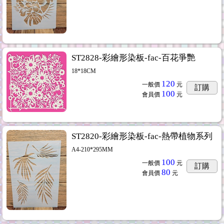
ST2828-彩繪形染板-fac-百花爭艷
18*18CM
120
一般價
元
訂購
100
會員價
元
ST2820-彩繪形染板-fac-熱帶植物系列
A4-210*295MM
100
一般價
元
訂購
80
會員價
元