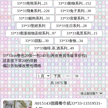
33*33熊熊系列...21
33*33動物系列...152
33*33飛禽系列...226
33*33兔子系列...30
33*33貓狗系列...33
33*33音樂系列...7
33*33聖經系列
33*33生日系列...28
33*33觀葉植物及樹系列...97
33*33風景系列...15
33*33甜點...30
33*33食物...34
33*33咖啡,茶,酒系列...49
33*33cm整包20張一包140元(再依會員等級享折扣)
請直接下單20的倍數
備註告知修改整包價格
下頁
>>
50
共
1975
筆
A015143德國餐巾紙33*33-13319531-