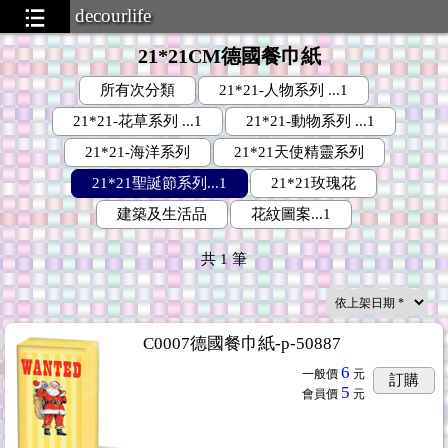
decourlife
21*21CM德國餐巾紙
所有次分類
21*21-人物系列 ...1
21*21-花草系列 ...1
21*21-動物系列 ...1
21*21-海洋系列
21*21天使精靈系列
21*21聖誕節系列...1
21*21玫瑰花
建築及生活品
花紋圖案...1
共
1
筆
C0007德國餐巾紙-p-50887
6
一般價
元
訂購
5
會員價
元