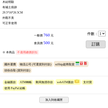
木結明顯
有補土痕跡
29.5*16*26.5CM
外觀不美
可正常使用
件數
：
760
一般價
元
500
會員價
元
訂購
※ 本商品
不適用總價折扣
國外運費
物流公司
(可選貨到付款)
ezShip超商取貨
頭份自取
(貨到付款)
金融匯款
ATM轉帳
郵局無摺存款
webATM匯款
支付寶
使用 PayPal 結帳
加入到收藏匣