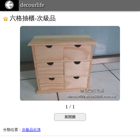
decourlife
六格抽櫃-次級品
1 / 1
展開圖
分類位置
：
次級品出清