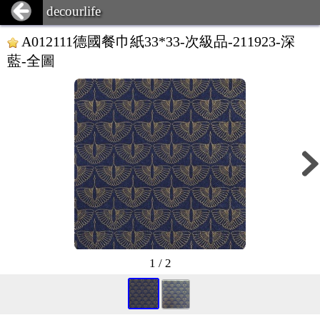
decourlife
A012111德國餐巾紙33*33-次級品-211923-深
藍-全圖
1 / 2