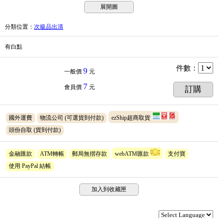
展開圖
分類位置
：
次級品出清
有白點
件數
：
9
一般價
元
7
會員價
元
訂購
國外運費
物流公司
(可選貨到付款)
ezShip超商取貨
頭份自取
(貨到付款)
金融匯款
ATM轉帳
郵局無摺存款
webATM匯款
支付寶
使用 PayPal 結帳
加入到收藏匣