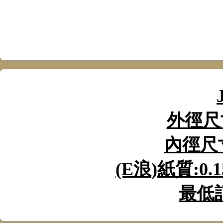
外徑尺
內徑尺
(E
浪
)
紙質
:0.
最低