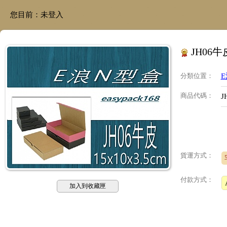
您目前：
未登入
JH06牛
分類位置
：
商品代碼
：
J
貨運方式：
付款方式：
加入到收藏匣