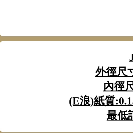
外徑尺
內徑
(E
浪
)
紙質
:0.
最低