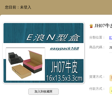
您目前：
未登入
JH07牛
分類位置
：
商品代碼
：
J
貨運方式：
付款方式：
加入到收藏匣