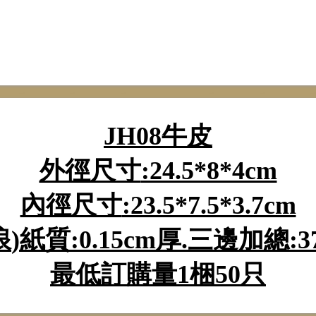
JH08
牛皮
外徑尺寸
:24.5*8*4cm
內徑尺寸
:23.5*7.5*3.7cm
浪
)
紙質
:0.15cm
厚
.三邊加
總
:3
最低訂購量
1
梱
50
只