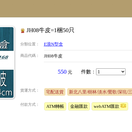
JH08牛皮=1梱50只
分類位置
：
E浪N型盒
商品代碼
：
JH08牛皮
550
件數
：
元
貨運方式：
宅配送貨
新北八里/樹林/淡水/鶯歌/深坑/
付款方式：
ATM轉帳
金融匯款
webATM匯款