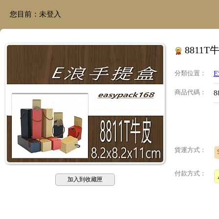
您目前：
未登入
8811T
分類位置
：
商品代碼
：
8
貨運方式：
付款方式：
加入到收藏匣