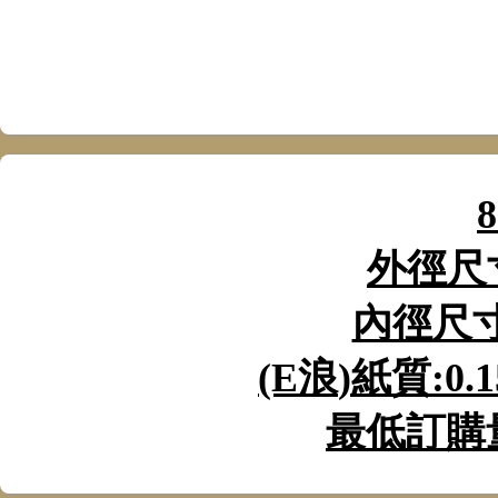
8
外徑尺
內徑尺
(E
浪
)
紙質
:0.
最低訂購