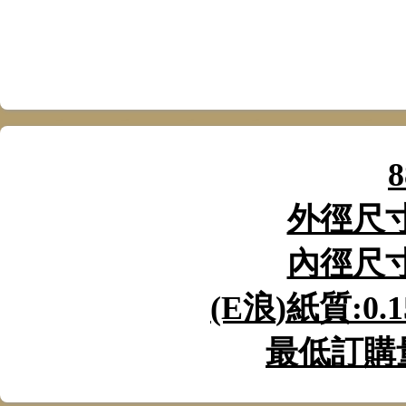
8
外徑尺
內徑尺
(E
浪
)
紙質
:0.
最低訂購