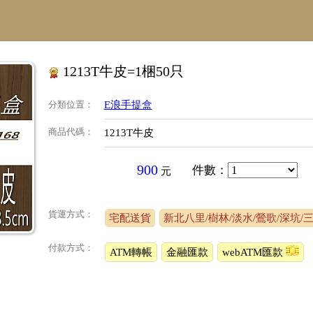
1213T牛皮=1梱50只
分類位置
：
E浪手提盒
商品代碼
：
1213T牛皮
900
件數
：
元
貨運方式：
宅配送貨
新北八里/樹林/淡水/鶯歌/深坑/
付款方式：
ATM轉帳
金融匯款
webATM匯款