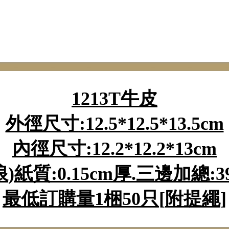
1213T
牛皮
外徑尺寸
:12.5*12.5*13.5cm
內徑尺寸
:12.2*12.2*13cm
浪
)
紙質
:0.15cm
厚
.三邊加
總
:3
最低訂購量
1
梱
50
只
[
附提繩
]