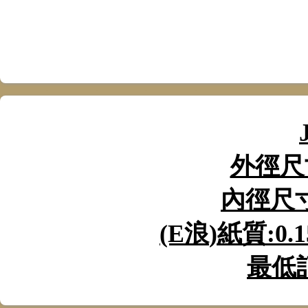
外徑尺
內徑尺
(E
浪
)
紙質
:0.
最低