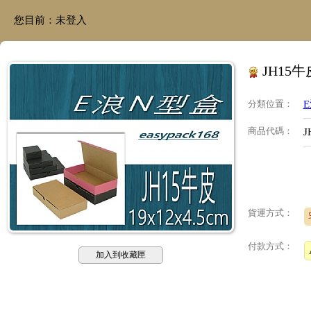
您目前：
未登入
JH15牛
分類位置
：
商品代碼
：
J
貨運方式：
付款方式：
加入到收藏匣