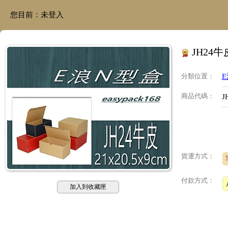
您目前：
未登入
JH24牛
分類位置
：
商品代碼
：
J
貨運方式：
付款方式：
加入到收藏匣