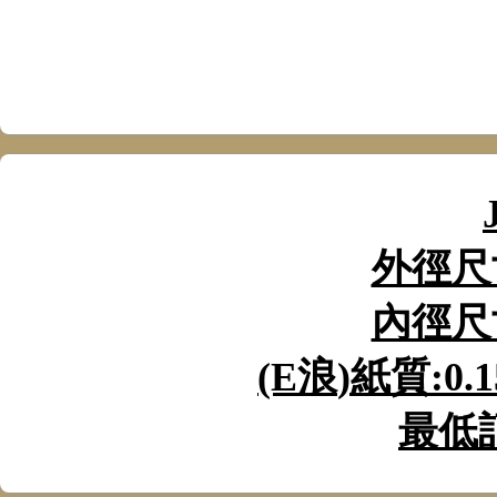
外徑尺
內徑尺
(E
浪
)
紙質
:0.
最低