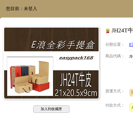
您目前：
未登入
JH24T
分類位置
：
商品代碼
：
J
貨運方式：
付款方式：
加入到收藏匣