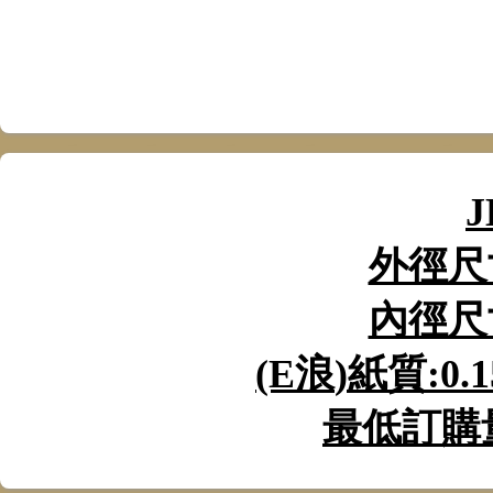
J
外徑尺
內徑尺
(E
浪
)
紙質
:0.
最低訂購