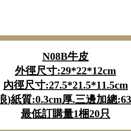
N08B
牛皮
外徑尺寸
:29*22*12cm
內徑尺寸
:27.5*21.5*11.5cm
浪
)
紙質
:0.3cm
厚
.三邊加
總
:6
最低訂購量
1
梱
20
只