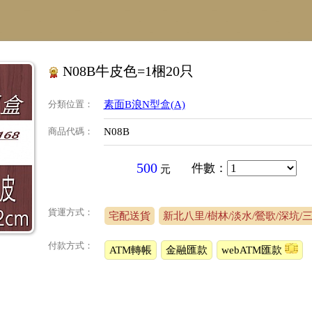
N08B牛皮色=1梱20只
分類位置
：
素面B浪N型盒(A)
商品代碼
：
N08B
500
件數
：
元
貨運方式：
宅配送貨
新北八里/樹林/淡水/鶯歌/深坑/
付款方式：
ATM轉帳
金融匯款
webATM匯款