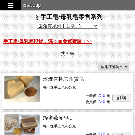
enasoap
§ 手工皂/母乳皂零售系列
手工皂
/
母乳皂現貨，滿1500免運費喔！^^
共
5
筆
玫瑰杏桃去角質皂
每一塊手工皂90公克
250
一般價
元
訂購
220
會員價
元
蜂蜜燕麥皂 ...
每一塊手工皂90公克
220
一般價
元