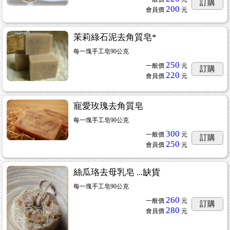
訂購
200
會員價
元
茉莉綠石泥去角質皂*
每一塊手工皂90公克
250
一般價
元
訂購
220
會員價
元
寵愛玫瑰去角質皂
每一塊手工皂90公克
300
一般價
元
訂購
250
會員價
元
絲瓜珞去母乳皂 ...缺貨
每一塊手工皂90公克
260
一般價
元
訂購
280
會員價
元