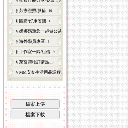
§ 學員作品分享/發表
...76
§ 芳療證照/脈輪
...10
§ 團購/好康省錢
...1
§ 娜娜媽邀您一起做公益
...3
§ 海外學員專區
...4
§ 工作室一隅/租借
...9
§ 萊富禮物訂購區
...3
§ MM安友生活用品課程
...6
檔案上傳
檔案下載