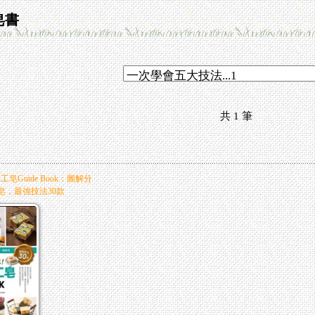
皂書
共
1
筆
Guide Book：圖解分
糕皂，最強技法30款