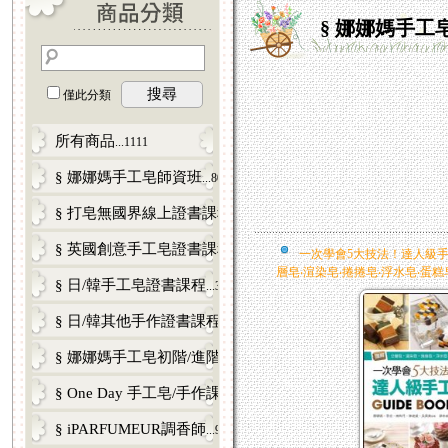
§ 娜娜媽手工
搜尋
僅此分類
所有商品
...1111
§ 娜娜媽手工皂師資班
...80
§ 打皂無國界線上證書課程
...12
§ 英國創意手工皂證書課程
...5
一次學會5大技法！達人級手工皂
層皂‧渲染皂‧捲捲皂‧浮水皂‧蛋
§ 日/韓手工皂證書課程
...33
§ 日/韓其他手作證書課程
...17
§ 娜娜媽手工皂初階/進階課程
...98
§ One Day 手工皂/手作課
...119
§ iPARFUMEUR調香師
...9