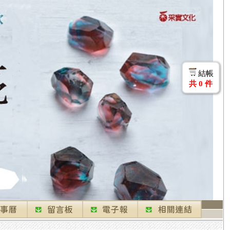
結帳
共
0
件