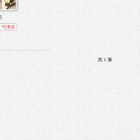
價
*已售完
共
1
筆