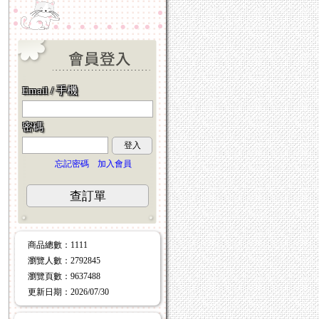
Email / 手機
密碼
登入
忘記密碼
加入會員
查訂單
商品總數
：1111
瀏覽人數
：
2792845
瀏覽頁數
：
9637488
更新日期
：2026/07/30