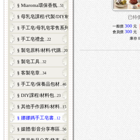
§ Miaroma環保香氛
...51
§ 母乳皂課程/代製/DIY材料包/零售
...81
已特
300
一般價
元
§ 手工皂/母乳皂零售系列
...53
300
會員價
元
庫存
0
§ 手工皂禮盒
...22
§ 製皂原料/材料/代購
...201
§ 製皂工具
...32
§ 客製皂章
...34
§ 手工皂/保養品包材
...46
§ DIY課程/材料包
...23
§ 其他手作原料/材料
...15
§ 娜娜媽手工皂書
...12
§ 媒體/影音分享專區
...56