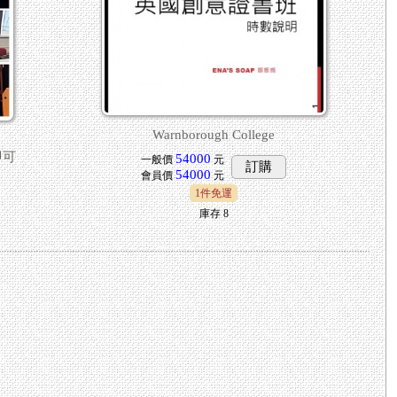
Warnborough College
即可
54000
一般價
元
訂購
54000
會員價
元
1件免運
庫存
8