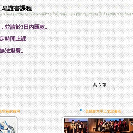
工皂證書課程
，並
請於3日內匯款。
定時間上課
無法退費。
共
5
筆
班需補的費用
英國創意手工皂證書班