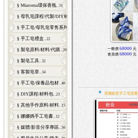
§ Miaroma環保香氛
...51
§ 母乳皂課程/代製/DIY材料包/零售
...81
§ 手工皂/母乳皂零售系列
...53
§ 手工皂禮盒
...22
68000
一般價
元
§ 製皂原料/材料/代購
...201
68000
會員價
元
§ 製皂工具
...32
§ 客製皂章
...34
§ 手工皂/保養品包材
...46
英國創意手工皂證書
§ DIY課程/材料包
...23
§ 其他手作原料/材料
...15
§ 娜娜媽手工皂書
...12
§ 媒體/影音分享專區
...56