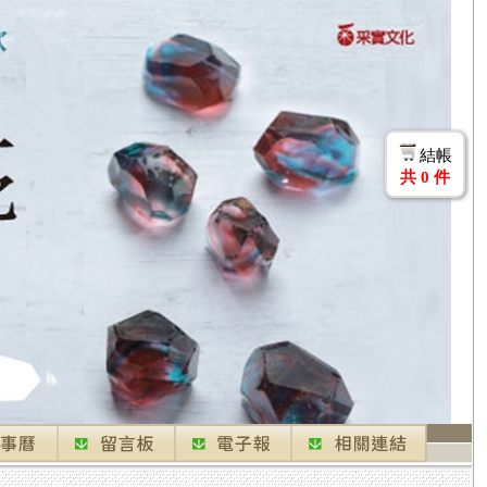
結帳
共
0
件