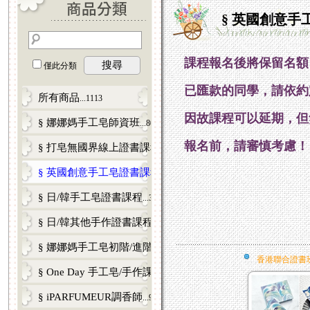
§ 英國創意手
課程報名後將
保留名額
搜尋
僅此分類
已匯款的同學，請依約
所有商品
...1113
因故課程可以延期，但
§ 娜娜媽手工皂師資班
...80
報名前，請審慎考慮！
§ 打皂無國界線上證書課程
...12
§ 英國創意手工皂證書課程
...5
§ 日/韓手工皂證書課程
...33
§ 日/韓其他手作證書課程
...17
§ 娜娜媽手工皂初階/進階課程
...98
香港聯合證書
§ One Day 手工皂/手作課
...121
§ iPARFUMEUR調香師
...9