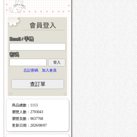
Email / 手機
密碼
登入
忘記密碼
加入會員
查訂單
商品總數
：1113
瀏覽人數
：
2793043
瀏覽頁數
：
9637768
更新日期
：2026/08/07