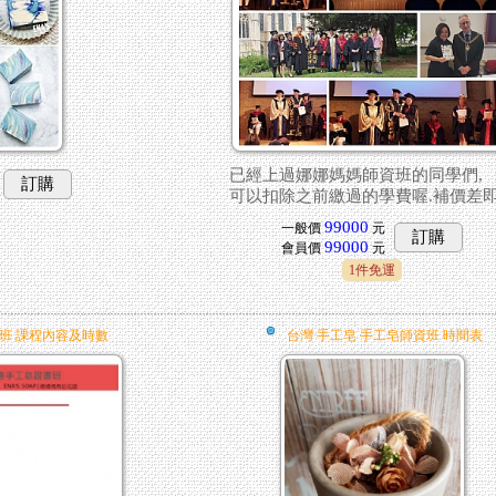
已經上過娜娜媽媽師資班的同學們,
訂購
可以扣除之前繳過的學費喔.補價差
99000
一般價
元
訂購
99000
會員價
元
1件免運
班 課程內容及時數
台灣 手工皂 手工皂師資班 時間表