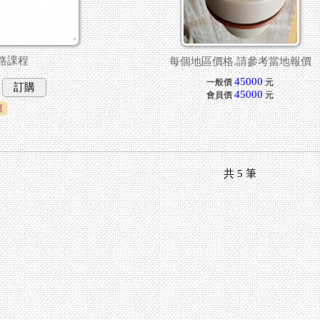
路課程
每個地區價格.請參考當地報價
45000
一般價
元
訂購
45000
會員價
元
運
共
5
筆