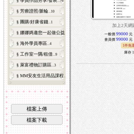
§ 學員作品分享/發表
...76
§ 芳療證照/脈輪
...10
§ 團購/好康省錢
...1
加上2天網
§ 娜娜媽邀您一起做公益
...3
99000
一般價
元
99000
會員價
元
§ 海外學員專區
...4
1件免
庫存
1
§ 工作室一隅/租借
...9
§ 萊富禮物訂購區
...3
§ MM安友生活用品課程
...6
檔案上傳
檔案下載