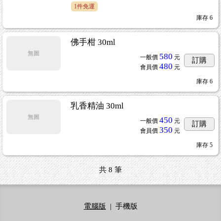
1件免運
庫存
6
佛手柑 30ml
無圖
580
一般價
元
訂購
480
會員價
元
庫存
6
乳香精油 30ml
無圖
450
一般價
元
訂購
350
會員價
元
庫存
5
售
...81
共
8
筆
電腦版
|
手機版