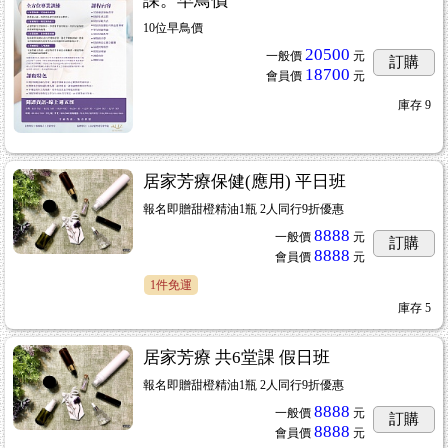
課。早鳥價
10位早鳥價
20500
一般價
元
訂購
18700
會員價
元
庫存
9
居家芳療保健(應用) 平日班
報名即贈甜橙精油1瓶 2人同行9折優惠
8888
一般價
元
訂購
8888
會員價
元
1件免運
庫存
5
居家芳療 共6堂課 假日班
報名即贈甜橙精油1瓶 2人同行9折優惠
8888
一般價
元
訂購
8888
會員價
元