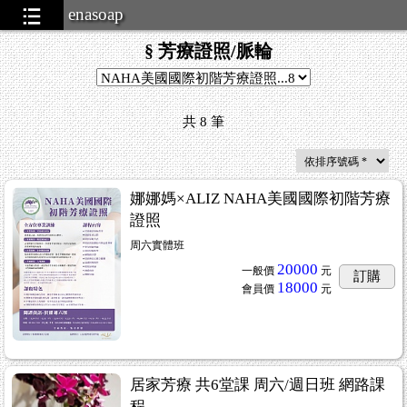
enasoap
§ 芳療證照/脈輪
共
8
筆
娜娜媽×ALIZ NAHA美國國際初階芳療
證照
周六實體班
20000
一般價
元
訂購
18000
會員價
元
居家芳療 共6堂課 周六/週日班 網路課
程