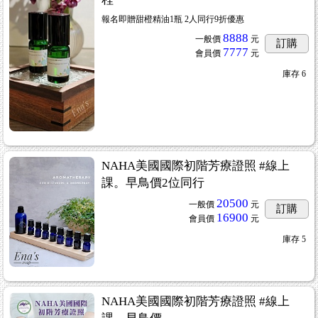
報名即贈甜橙精油1瓶 2人同行9折優惠
8888
一般價
元
訂購
7777
會員價
元
庫存
6
NAHA美國國際初階芳療證照 #線上
課。早鳥價2位同行
20500
一般價
元
訂購
16900
會員價
元
庫存
5
NAHA美國國際初階芳療證照 #線上