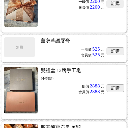
2200
一般價
元
訂購
2200
會員價
元
薰衣草護唇膏
無圖
525
一般價
元
訂購
525
會員價
元
雙禮盒 12塊手工皂
(不挑款)
2888
一般價
元
訂購
2888
會員價
元
胺基酸寶石皂 單顆