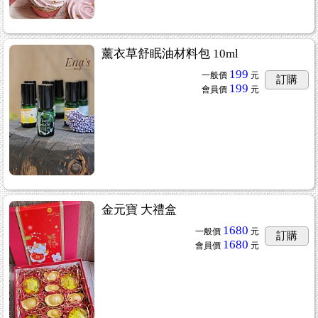
薰衣草舒眠油材料包 10ml
199
一般價
元
訂購
199
會員價
元
金元寶 大禮盒
1680
一般價
元
訂購
1680
會員價
元