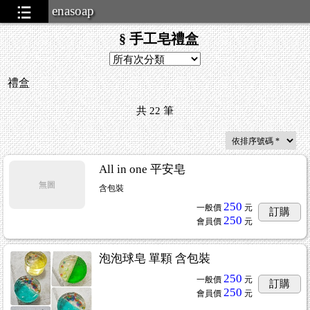
enasoap
§ 手工皂禮盒
禮盒
共
22
筆
All in one 平安皂
無圖
含包裝
250
一般價
元
訂購
250
會員價
元
泡泡球皂 單顆 含包裝
250
一般價
元
訂購
250
會員價
元