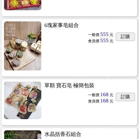
6塊家事皂組合
555
一般價
元
訂購
555
會員價
元
單顆 寶石皂 極簡包裝
168
一般價
元
訂購
168
會員價
元
水晶括香石組合