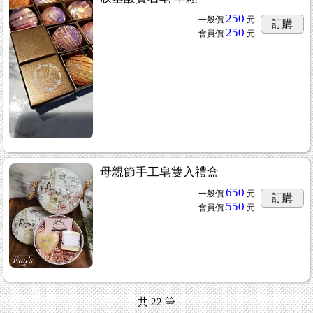
250
一般價
元
訂購
250
會員價
元
母親節手工皂雙入禮盒
650
一般價
元
訂購
550
會員價
元
共
22
筆