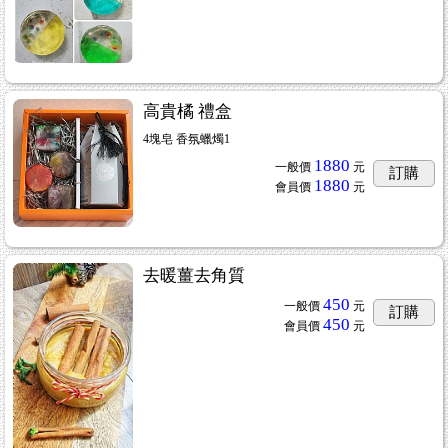
高貴橘 禮盒
4塊皂 香氛蠟燭1
1880
一般價
元
訂購
1880
會員價
元
去暖薑去角質
450
一般價
元
訂購
450
會員價
元