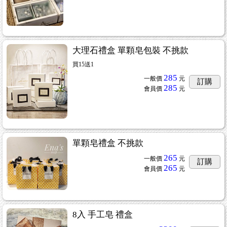
大理石禮盒 單顆皂包裝 不挑款
買15送1
285
一般價
元
訂購
285
會員價
元
單顆皂禮盒 不挑款
265
一般價
元
訂購
265
會員價
元
8入 手工皂 禮盒