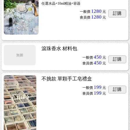
任選水晶+10ml精油+容器
1280
一般價
元
訂購
1280
會員價
元
滾珠香水 材料包
無圖
450
一般價
元
訂購
450
會員價
元
不挑款 單顆手工皂禮盒
199
一般價
元
訂購
199
會員價
元