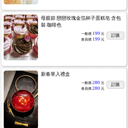
母親節 戀戀玫瑰金箔杯子蛋糕皂 含包
裝 咖啡色
199
一般價
元
訂購
199
會員價
元
新春單入禮盒
280
一般價
元
訂購
280
會員價
元