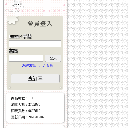
Email / 手機
密碼
登入
忘記密碼
加入會員
查訂單
商品總數
：1113
瀏覽人數
：
2792930
瀏覽頁數
：
9637610
更新日期
：2026/08/06