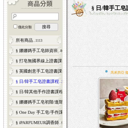
§ 日/韓手工
搜尋
僅此分類
所有商品
...1113
§ 娜娜媽手工皂師資班
...80
§ 打皂無國界線上證書課程
...12
§ 英國創意手工皂證書課程
...5
馬來西亞 
§ 日/韓手工皂證書課程
...33
§ 日/韓其他手作證書課程
...17
§ 娜娜媽手工皂初階/進階課程
...98
§ One Day 手工皂/手作課
...121
§ iPARFUMEUR調香師
...9