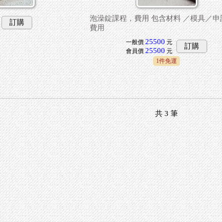
泡澡錠課程，費用 包含材料 ／模具／申
訂購
費用
25500
一般價
元
訂購
25500
會員價
元
1件免運
共
3
筆