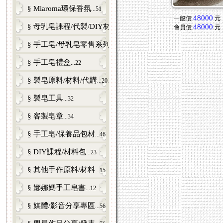
§ Miaroma環保香氛
...51
48000
一般價
元
§ 母乳皂課程/代製/DIY材料包/零售
48000
...81
會員價
元
§ 手工皂/母乳皂零售系列
...53
§ 手工皂禮盒
...22
§ 製皂原料/材料/代購
...201
§ 製皂工具
...32
§ 客製皂章
...34
§ 手工皂/保養品包材
...46
§ DIY課程/材料包
...23
§ 其他手作原料/材料
...15
§ 娜娜媽手工皂書
...12
§ 媒體/影音分享專區
...56