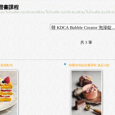
皂證書課程
共
3
筆
擬真甜點皂
韓國泡澡錠證書課程 成品14款