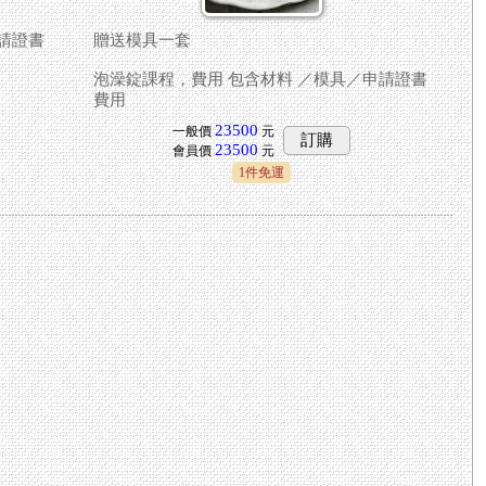
請證書
贈送模具一套
泡澡錠課程，費用 包含材料 ／模具／申請證書
費用
23500
一般價
元
訂購
23500
會員價
元
1件免運