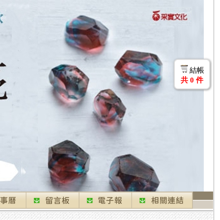
結帳
共
0
件