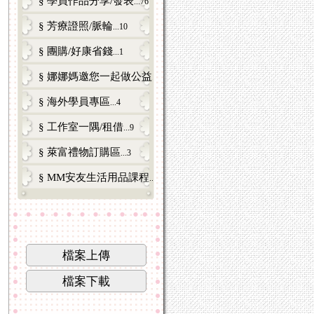
§ 學員作品分享/發表
...76
§ 芳療證照/脈輪
...10
§ 團購/好康省錢
...1
§ 娜娜媽邀您一起做公益
...3
§ 海外學員專區
...4
§ 工作室一隅/租借
...9
§ 萊富禮物訂購區
...3
§ MM安友生活用品課程
...6
檔案上傳
檔案下載