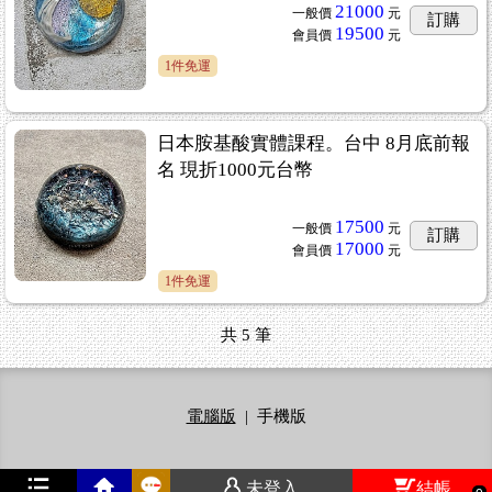
21000
一般價
元
訂購
19500
會員價
元
1件免運
日本胺基酸實體課程。台中 8月底前報
名 現折1000元台幣
17500
一般價
元
訂購
17000
會員價
元
1件免運
共
5
筆
電腦版
|
手機版
未登入
結帳