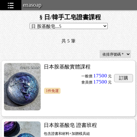
enasoap
§ 日/韓手工皂證書課程
共
5
筆
日本胺基酸實體課程
17500
一般價
元
訂購
17500
會員價
元
1件免運
日本胺基酸皂 證書班程
包含證書和材料+加贈模具組