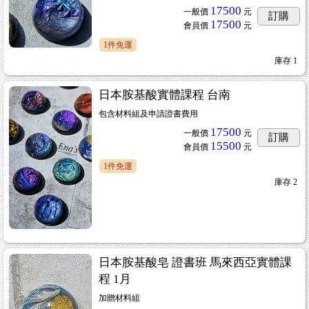
17500
一般價
元
訂購
17500
會員價
元
1件免運
庫存
1
日本胺基酸實體課程 台南
包含材料組及申請證書費用
17500
一般價
元
訂購
15500
會員價
元
1件免運
庫存
2
日本胺基酸皂 證書班 馬來西亞實體課
程 1月
加贈材料組