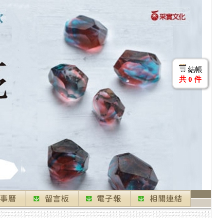
結帳
共
0
件