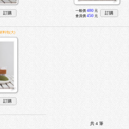
480
一般價
元
訂購
訂購
450
會員價
元
材料包(大)
訂購
共
4
筆