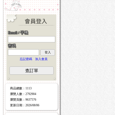
Email / 手機
密碼
登入
忘記密碼
加入會員
查訂單
商品總數
：1113
瀏覽人數
：
2792904
瀏覽頁數
：
9637576
更新日期
：2026/08/06