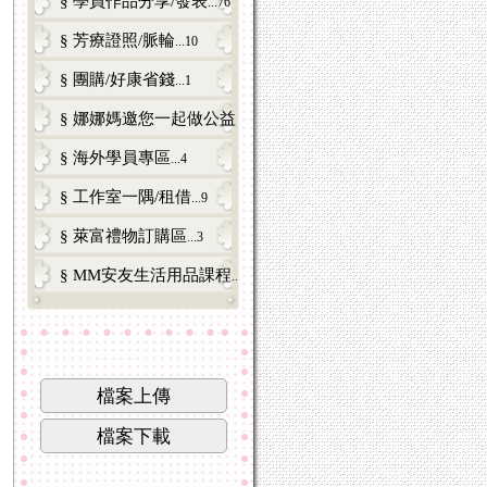
§ 學員作品分享/發表
...76
§ 芳療證照/脈輪
...10
§ 團購/好康省錢
...1
§ 娜娜媽邀您一起做公益
...3
§ 海外學員專區
...4
§ 工作室一隅/租借
...9
§ 萊富禮物訂購區
...3
§ MM安友生活用品課程
...6
檔案上傳
檔案下載