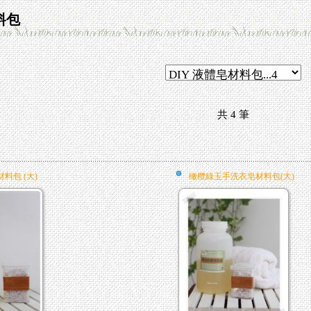
材料包
共
4
筆
料包 (大)
橄欖綠玉手洗衣皂材料包(大)