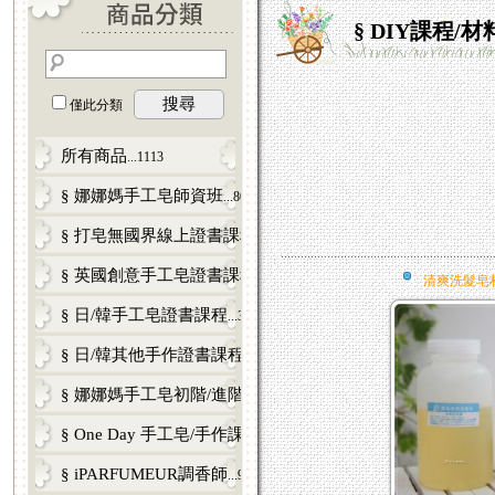
§ DIY課程/
搜尋
僅此分類
所有商品
...1113
§ 娜娜媽手工皂師資班
...80
§ 打皂無國界線上證書課程
...12
§ 英國創意手工皂證書課程
...5
清爽洗髮皂材
§ 日/韓手工皂證書課程
...33
§ 日/韓其他手作證書課程
...17
§ 娜娜媽手工皂初階/進階課程
...98
§ One Day 手工皂/手作課
...121
§ iPARFUMEUR調香師
...9