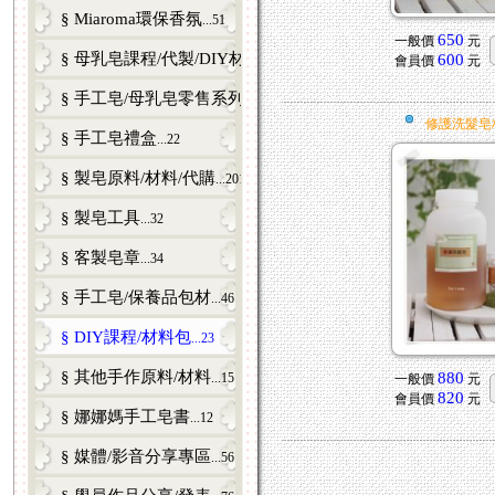
§ Miaroma環保香氛
...51
650
一般價
元
§ 母乳皂課程/代製/DIY材料包/零售
600
...81
會員價
元
§ 手工皂/母乳皂零售系列
...53
修護洗髮皂
§ 手工皂禮盒
...22
§ 製皂原料/材料/代購
...201
§ 製皂工具
...32
§ 客製皂章
...34
§ 手工皂/保養品包材
...46
§ DIY課程/材料包
...23
§ 其他手作原料/材料
880
...15
一般價
元
820
會員價
元
§ 娜娜媽手工皂書
...12
§ 媒體/影音分享專區
...56