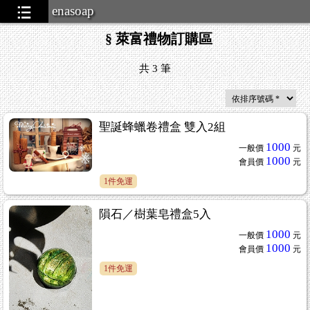
enasoap
§ 萊富禮物訂購區
共
3
筆
聖誕蜂蠟卷禮盒 雙入2組
1000
一般價
元
1000
會員價
元
1件免運
隕石／樹葉皂禮盒5入
1000
一般價
元
1000
會員價
元
1件免運