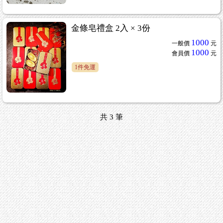
金條皂禮盒 2入 × 3份
1000
一般價
元
1000
會員價
元
1件免運
共
3
筆