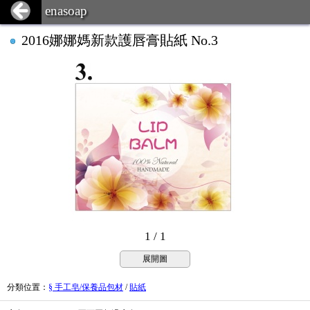
enasoap
2016娜娜媽新款護唇膏貼紙 No.3
1 / 1
展開圖
分類位置
：
§ 手工皂/保養品包材
/
貼紙