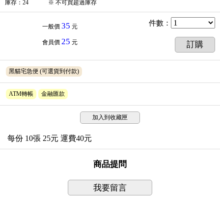
庫存
：
24
※
不可買超過庫存
件數
：
35
一般價
元
25
會員價
元
訂購
黑貓宅急便
(可選貨到付款)
ATM轉帳
金融匯款
加入到收藏匣
每份 10張 25元 運費40元
商品提問
我要留言