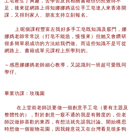
工皂產生了興趣，去學習及買相關書籍但仍然覺得不
足，後來從網路上得知娜娜媽這位手工皂達人來香港開
課，又得到家人、朋友支持立刻報名。
上呢個課程豐富左我好多手工皂既知識及竅門，娜
娜媽老師常常説（打皂不能急，慢慢來）但她又會鑽研
很多簡單易成功的方法給我們做。而這些知識不是可從
網路上、書籍或單元課程上所學到的。
～感恩娜娜媽老師細心教導，又認識到一班超可愛既同
學仔。
畢業功課：玫瑰園
在上堂前老師説要做一個創意手工皂（要有主題及
整體性的），對於創意一竅不通的我是有難度的，但老
師説做妳喜歡的東西，有想法就先詪我討論。開始構思
時想做一個寵物花園，因我鐘意花又在台灣看見很多狗