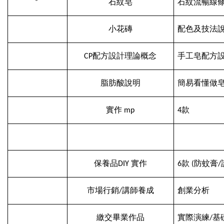
*
石紋皂
石紋流暢線
小花磚
配色及技法
CP
配方設計理論概念
手工皂配方
脂肪酸說明
簡易看懂做
實作 mp
4款
保養品DIY 實作
6
款 (防蚊膏
市場行銷/講師養成
創業分析
繳交畢業作品
實際演練/基