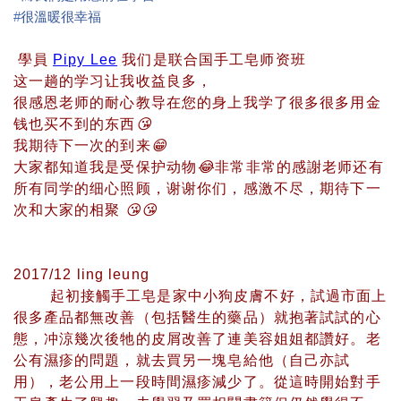
‪#‎
很溫暖很幸福‬
😘
學員
Pipy Lee
我们是联合国手工皂师资班
这一趟的学习让我收益良多，
很感恩老师的耐心教导在您的身上我学了很多很多用金
钱也买不到的东西
😘
我期待下一次的到来
😁
大家都知道我是受保护动物
😂
非常非常的感謝老师还有
所有同学的细心照顾，谢谢你们，感激不尽，期待下一
次和大家的相聚
😘
😘
2017/12 ling leung
起初接觸手工皂是家中小狗皮膚不好，試過市面上
很多產品都無改善（包括醫生的藥品）就抱著試試的心
態，冲涼幾次後牠的皮屑改善了連美容姐姐都讚好。老
公有濕疹的問題，就去買另一塊皂給他（自己亦試
用），老公用上一段時間濕疹減少了。從這時開始對手