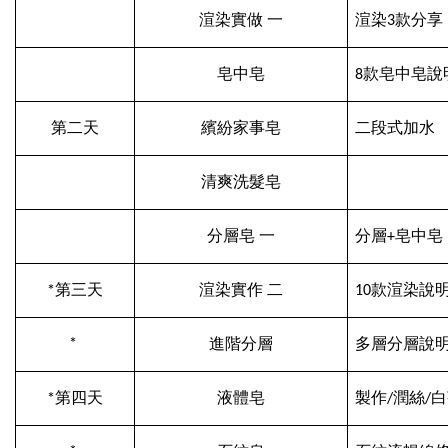
渲染實做 一
渲染3款分享
皂中皂
8
款皂中皂說
第二天
繽紛家事皂
二段式加水
清爽洗髮皂
分層皂 一
分層+皂中皂
*第三天
渲染實作 二
10
款渲染說
*
進階分層
多層分層說
*第四天
液體皂
製作/
潤絲/