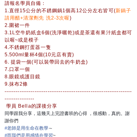
請報名學員自備：
1.直徑15公分的不銹鋼鍋1個高12公分左右皆可(
新鍋子
請用醋+清潔劑先 洗2-3次喔
)
2.圍裙一件
3.1L
空牛奶紙盒6個(洗淨曬乾)或是茶還有果汁紙盒都可
以喔~或是模子
4.不銹鋼打蛋器一隻
5.500ml量杯4個(10元店有賣)
6. 提袋一個(可以裝帶回去的牛奶盒)
7.口罩一個
8.眼鏡或護目鏡
9.抹布2條
--------------------------------------------------------------------
----------------
學員 Bella的課後分享
同學跟我分享，這幾天上完證書班的心得 ，很感動，真的。謝
謝你們
‪#‎
老師是用生命在教學‬
～
‪#‎
而我們是用感情在學習‬
~