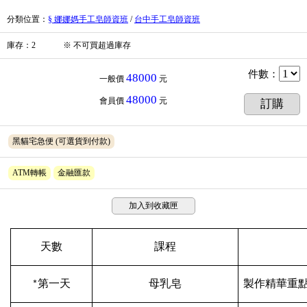
分類位置
：
§ 娜娜媽手工皂師資班
/
台中手工皂師資班
庫存
：
2
※
不可買超過庫存
件數
：
48000
一般價
元
48000
會員價
元
訂購
黑貓宅急便
(可選貨到付款)
ATM轉帳
金融匯款
加入到收藏匣
天數
課程
*第一天
母乳皂
製作精華重