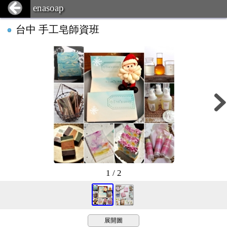
enasoap
台中 手工皂師資班
1 / 2
展開圖