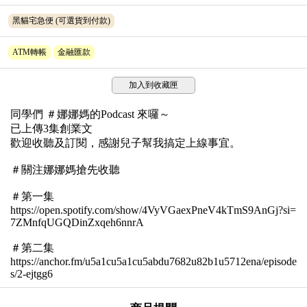
黑貓宅急便
(可選貨到付款)
ATM轉帳
金融匯款
加入到收藏匣
同學們 ＃娜娜媽的Podcast 來囉～
已上傳3集創業文
歡迎收聽及訂閱，感謝兒子幫我搞定上線事宜。
＃關注娜娜媽搶先收聽
＃第一集
https://open.spotify.com/show/4VyVGaexPneV4kTmS9AnGj?si=
7ZMnfqUGQDinZxqeh6nnrA
＃第二集
https://anchor.fm/u5a1cu5a1cu5abdu7682u82b1u5712ena/episode
s/2-ejtgg6