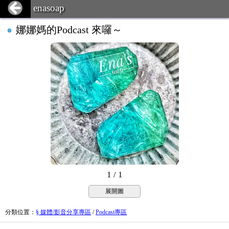
enasoap
娜娜媽的Podcast 來囉～
1 / 1
展開圖
分類位置
：
§ 媒體/影音分享專區
/
Podcast專區