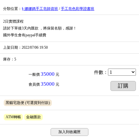
分類位置
：
§ 娜娜媽手工皂師資班
/
手工皂色彩學證書班
2日實體課程
請於下單後3天內匯款 ，將保留名額，感謝！
國外學生會有paypal手續費
上架日期
：2022/07/06
19:50
庫存
：
5
件數
：
35000
一般價
元
35000
會員價
元
訂購
黑貓宅急便
(可選貨到付款)
ATM轉帳
金融匯款
加入到收藏匣