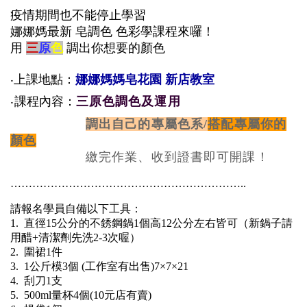
疫情期間也不能停止學習
娜娜媽最新
皂
調色
色彩
學課程來囉！
用
三
原
色
調
出你想要的顏色
‧
上課地點：
娜娜媽媽皂花園 新店教室
‧
課程內容
：
三原色調色及運用
調出自己的專屬色系/
搭配專屬你的
顏色
繳完作業、收到證書即可開課！
………………………………………………………..
請報名學員自備以下工具：
1. 直徑15公分的不銹鋼鍋1個高12公分左右皆可（新鍋子請
用醋+清潔劑先洗2-3次喔）
2. 圍裙1件
3. 1公斤模3個 (工作室有出售)7×7×21
4. 刮刀1支
5. 500ml量杯4個(10元店有賣)