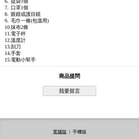
6. 提袋1個
7. 口罩1個
8. 眼鏡或護目鏡
9. 毛巾一條(包溫用)
10.抹布2條
11.電子秤
12.溫度計
13.刮刀
14.手套
15.電動小幫手
商品提問
我要留言
電腦版
|
手機版