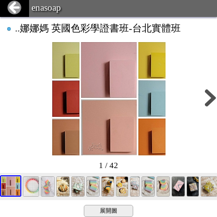
enasoap
..娜娜媽 英國色彩學證書班-台北實體班
1 / 42
展開圖