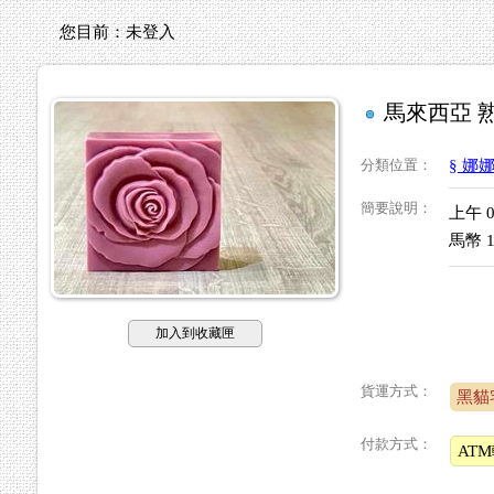
您目前：
未登入
馬來西亞 熟
分類位置
：
§ 娜
簡要說明
：
上午 0
馬幣 1
加入到收藏匣
貨運方式：
黑貓
付款方式：
AT