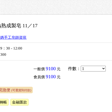
熟成製皂 11／17
娜媽手工皂師資班
9：30 - 12:00
300
9100
件數
：
一般價
元
9100
會員價
元
宅急便
(可選貨到付款)
M轉帳
金融匯款