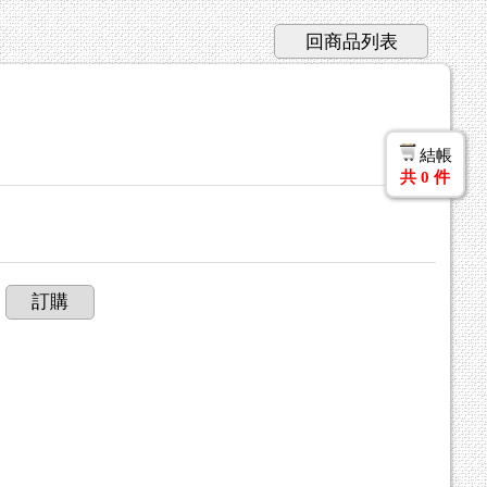
回商品列表
結帳
共
0
件
訂購