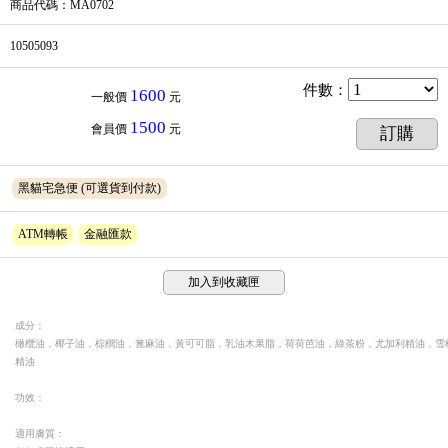
商品代碼
：MA0702
10505093
件數
：
1600
一般價
元
1500
會員價
元
訂購
黑貓宅急便
(可選貨到付款)
ATM轉帳
金融匯款
加入到收藏匣
成分：
橄欖油，椰子油，棕櫚油，篦麻油，黃可可脂，乳油木果脂，荷荷芭油，綠茶粉，尤加利精油，雪
精油
功效：
適用膚質：