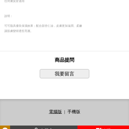
任何膚質皆適用
說明：
可可脂具優良保濕效果；配合甜杏仁油，皮膚更加滋潤、柔嫩
讓肌膚變得透皙亮麗。
商品提問
我要留言
電腦版
|
手機版