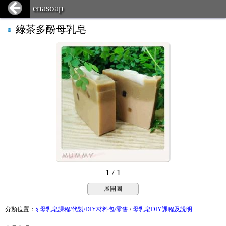
enasoap
綠茶多酚母乳皂
1 / 1
展開圖
分類位置
：
§ 母乳皂課程/代製/DIY材料包/零售
/
母乳皂DIY課程及說明