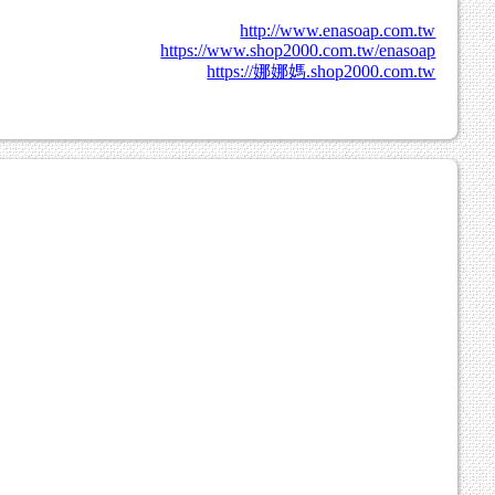
http://www.enasoap.com.tw
https://www.shop2000.com.tw/enasoap
https://娜娜媽.shop2000.com.tw