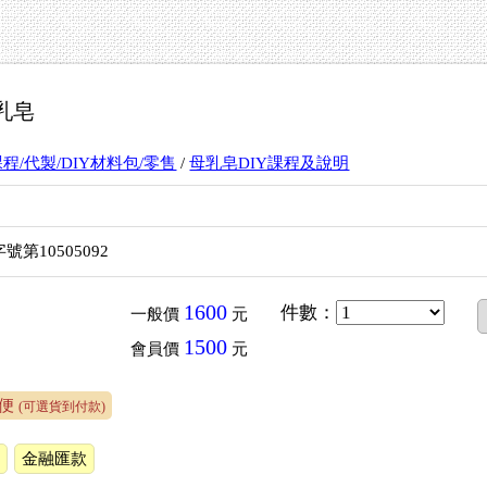
乳皂
課程/代製/DIY材料包/零售
/
母乳皂DIY課程及說明
第10505092
1600
件數
：
一般價
元
1500
會員價
元
急便
(可選貨到付款)
帳
金融匯款