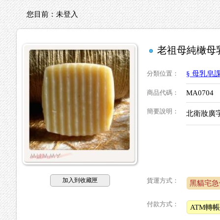
您目前：
未登入
老祖母純橄母
分類位置
：
§ 母乳皂
商品代碼
：
MA0704
簡要說明
：
北衛妝廣字號
加入到收藏匣
貨運方式：
黑貓宅
付款方式：
ATM轉