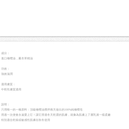
成分：
進口橄欖油，薰衣草精油
功效：
強效滋潤
適用膚質：
中乾性膚質適用
說明：
只用唯一的一種原料：頂級橄欖油攪拌兩天做出的100%純橄欖皂
用過一次便會永遠愛上它！讓它滑過冬天乾澀的肌膚，就像為肌膚上了層乳液一樣柔嫩
特別適合乾燥或敏感性肌膚在秋冬使用