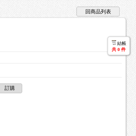
回商品列表
結帳
共
0
件
訂購