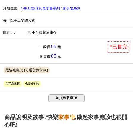
分類位置
：
§ 手工皂/母乳皂零售系列
/
家事皂系列
每一塊手工皂90公克
庫存
：
0
※
不可買超過庫存
95
*已售完
一般價
元
85
會員價
元
黑貓宅急便
(可選貨到付款)
ATM轉帳
金融匯款
加入到收藏匣
商品說明及故事 /快樂
家事皂
,做起家事應該也很開
心吧!