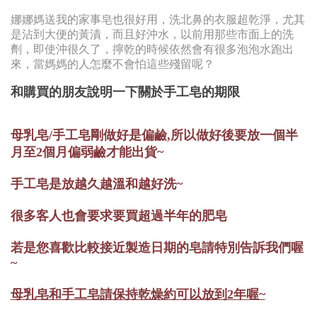
娜娜媽送我的家事皂也很好用，洗北鼻的衣服超乾淨，尤其
是沾到大便的黃漬，而且好沖水，以前用那些市面上的洗
劑，即使沖很久了，擰乾的時候依然會有很多泡泡水跑出
來，當媽媽的人怎麼不會怕這些殘留呢？
和購買的朋友說明一下關於手工皂的期限
母乳皂/手工皂剛做好是偏鹼,所以做好後要放一個半
月至2個月偏弱鹼才能出貨~
手工皂是放越久越溫和越好洗~
很多客人也會要求要買超過半年的肥皂
若是您喜歡比較接近製造日期的皂請特別告訴我們喔
~
母乳皂和手工皂請保持乾燥約可以放到2年喔~