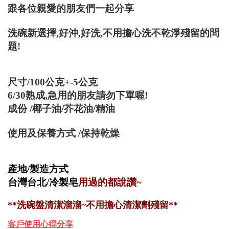
跟各位親愛的朋友們一起分享
洗碗新選擇,好沖,好洗,不用擔心洗不乾淨殘留的問
題!
尺寸/100公克+-5公克
6/30熟成,急用的朋友請勿下單喔!
成份 /椰子油/芥花油/精油
使用及保養方式 /保持乾燥
產地/製造方式
台灣台北/冷製皂
用過的都說讚~
**洗碗盤清潔溜溜~不用擔心清潔劑殘留**
客戶使用心得分享